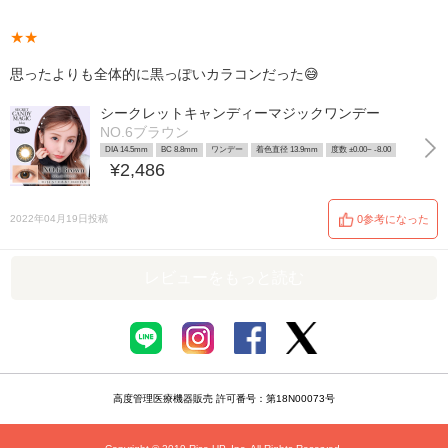
★★
思ったよりも全体的に黒っぽいカラコンだった😅
シークレットキャンディーマジックワンデー
NO.6ブラウン
DIA 14.5mm
BC 8.8mm
ワンデー
着色直径 13.9mm
度数 ±0.00~ -8.00
¥2,486
2022年04月19日投稿
0参考になった
レビューをもっと読む
高度管理医療機器販売 許可番号：第18N00073号