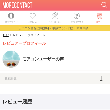
登録・ログイン
お気に入り
メルマガ
・
割引
お買い物ガイド
カート
カラコン全品 送料無料 × 取扱ブランド数 日本最大級
TOP
>
レビュアープロフィール
レビュアープロフィール
モアコンユーザーの声
1
投稿件数
レビュー履歴