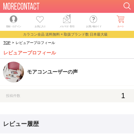
登録・ログイン
お気に入り
メルマガ
・
割引
お買い物ガイド
カート
カラコン全品 送料無料 × 取扱ブランド数 日本最大級
TOP
>
レビュアープロフィール
レビュアープロフィール
モアコンユーザーの声
1
投稿件数
レビュー履歴