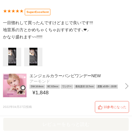
★★★★★
SuperExcellent
一目惚れして買ったんですけどまじで良いです!!!
地雷系の方とかめちゃくちゃおすすめです⸜❤︎⸝‍
かなり盛れます~~!!!!!
エンジェルカラーバンビワンデーNEW
アーモンド
DIA 14.4mm
BC 8.5mm
ワンデー
着色直径 13.7mm
度数 ±0.00~ -10.00
¥1,848
2022年04月27日投稿
10参考になった
レビューをもっと読む