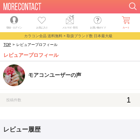
登録・ログイン
お気に入り
メルマガ
・
割引
お買い物ガイド
カート
カラコン全品 送料無料 × 取扱ブランド数 日本最大級
TOP
>
レビュアープロフィール
レビュアープロフィール
モアコンユーザーの声
1
投稿件数
レビュー履歴