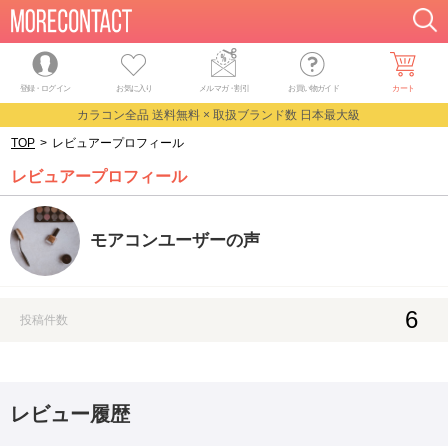
登録・ログイン
お気に入り
メルマガ
・
割引
お買い物ガイド
カート
カラコン全品 送料無料 × 取扱ブランド数 日本最大級
TOP
>
レビュアープロフィール
レビュアープロフィール
モアコンユーザーの声
6
投稿件数
レビュー履歴