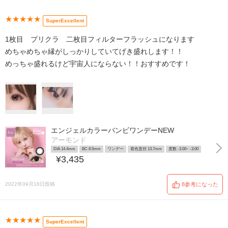
★★★★★
SuperExcellent
1枚目 プリクラ 二枚目フィルターフラッシュになります
めちゃめちゃ縁がしっかりしていてげき盛れします！！
めっちゃ盛れるけど宇宙人にならない！！おすすめです！
エンジェルカラーバンビワンデーNEW
アーモンド
DIA 14.4mm
BC 8.5mm
ワンデー
着色直径 13.7mm
度数 -3.00~ -3.00
¥3,435
2022年09月16日投稿
8参考になった
★★★★★
SuperExcellent