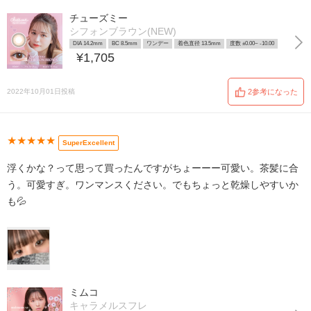
チューズミー
シフォンブラウン(NEW)
DIA 14.2mm
BC 8.5mm
ワンデー
着色直径 13.5mm
度数 ±0.00~ -10.00
¥1,705
2022年10月01日投稿
2参考になった
★★★★★
SuperExcellent
浮くかな？って思って買ったんですがちょーーー可愛い。茶髪に合
う。可愛すぎ。ワンマンスください。でもちょっと乾燥しやすいか
も💦
ミムコ
キャラメルスフレ