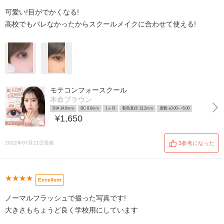
可愛い!目がでかくなる!
高校でもバレなかったからスクールメイクに合わせて使える!
モテコンフォースクール
本命ブラウン
DIA 14.0mm
BC 8.6mm
1ヶ月
着色直径 13.2mm
度数 ±0.00~ -6.00
¥1,650
2022年07月21日投稿
3参考になった
★★★★
Excellent
ノーマルフラッシュで撮った写真です!
大きさもちょうど良く学校用にしています