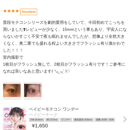
★★★★
Excellent
普段モテコンシリーズを劇的愛用をしていて、今回初めてこっちを
買いました❣️レビューが少なく、15mmという事もあり、宇宙人にな
らないかすごく不安で夜も眠れませんでしたが、想像より全然大き
くなく、奥二重でも盛れる程よい大きさでフラッシュ有り激かわで
した！！！
室内撮影で
1枚目がフラッシュ無しで、2枚目がフラッシュ有りです！ご参考に
なれば良いなあと思います꒰ ᐡᴗ͈ ̫ ᴗ͈` ꒱♡
ベイビーモテコン ワンデー
ベイビーチーク
DIA 15.0mm
BC 8.7mm
ワンデー
着色直径 14.6mm
度数 ±0.00~ -6.00
¥1,650