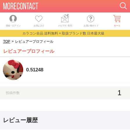
登録・ログイン
お気に入り
メルマガ
・
割引
お買い物ガイド
カート
カラコン全品 送料無料 × 取扱ブランド数 日本最大級
TOP
>
レビュアープロフィール
レビュアープロフィール
0.51248
1
投稿件数
レビュー履歴