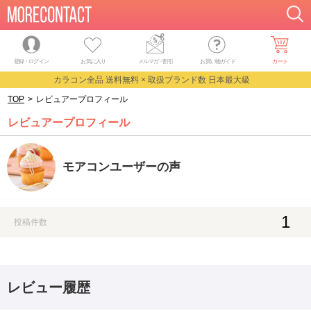
登録・ログイン
お気に入り
メルマガ
・
割引
お買い物ガイド
カート
カラコン全品 送料無料 × 取扱ブランド数 日本最大級
TOP
>
レビュアープロフィール
レビュアープロフィール
モアコンユーザーの声
1
投稿件数
レビュー履歴