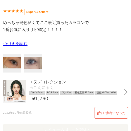
★★★★★
SuperExcellent
めっちゃ発色良くてここ最近買ったカラコンで
1番お気に入りリピ確定！！！！
つづきを読む
エヌズコレクション
玉こんにゃく
DIA 14.2mm
BC 8.6mm
ワンデー
着色直径 13.0mm
度数 ±0.00~ -10.00
¥1,760
2022年10月04日投稿
12参考になった
レビューをもっと読む