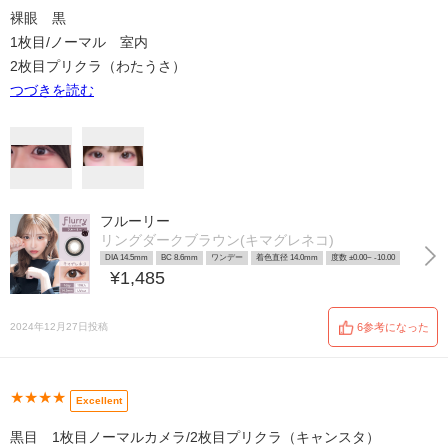
裸眼 黒
1枚目/ノーマル 室内
2枚目プリクラ（わたうさ）
つづきを読む
フルーリー
リングダークブラウン(キマグレネコ)
DIA 14.5mm
BC 8.6mm
ワンデー
着色直径 14.0mm
度数 ±0.00~ -10.00
¥1,485
2024年12月27日投稿
6参考になった
★★★★
Excellent
黒目 1枚目ノーマルカメラ/2枚目プリクラ（キャンスタ）