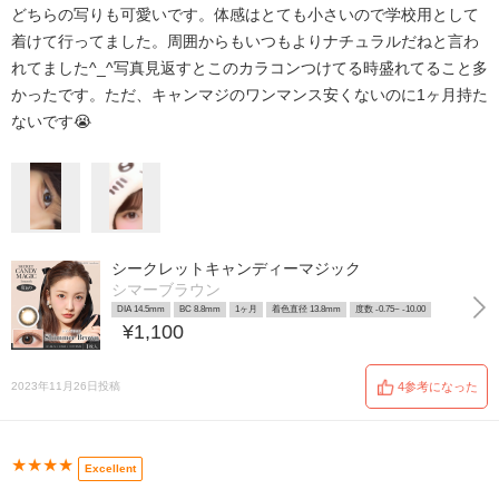
どちらの写りも可愛いです。体感はとても小さいので学校用として
着けて行ってました。周囲からもいつもよりナチュラルだねと言わ
れてました^_^写真見返すとこのカラコンつけてる時盛れてること多
かったです。ただ、キャンマジのワンマンス安くないのに1ヶ月持た
ないです😭
シークレットキャンディーマジック
シマーブラウン
DIA 14.5mm
BC 8.8mm
1ヶ月
着色直径 13.8mm
度数 -0.75~ -10.00
¥1,100
2023年11月26日投稿
4参考になった
★★★★
Excellent