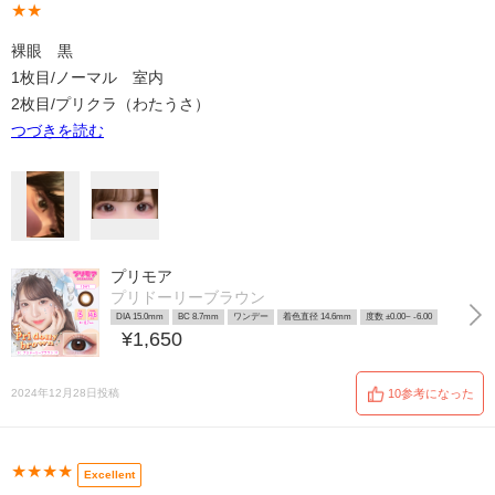
★★
裸眼 黒
1枚目/ノーマル 室内
2枚目/プリクラ（わたうさ）
つづきを読む
プリモア
プリドーリーブラウン
DIA 15.0mm
BC 8.7mm
ワンデー
着色直径 14.6mm
度数 ±0.00~ -6.00
¥1,650
2024年12月28日投稿
10参考になった
★★★★
Excellent