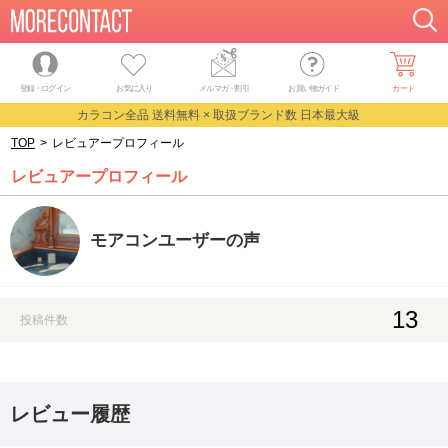
登録・ログイン
お気に入り
メルマガ
・
割引
お買い物ガイド
カート
カラコン全品 送料無料 × 取扱ブランド数 日本最大級
TOP
>
レビュアープロフィール
レビュアープロフィール
モアコンユーザーの声
13
投稿件数
レビュー履歴