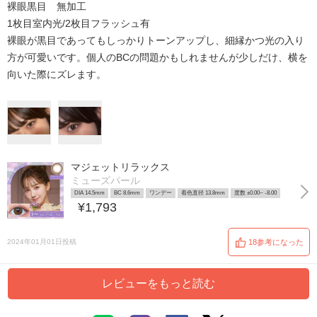
裸眼黒目 無加工
1枚目室内光/2枚目フラッシュ有
裸眼が黒目であってもしっかりトーンアップし、細縁かつ光の入り
方が可愛いです。個人のBCの問題かもしれませんが少しだけ、横を
向いた際にズレます。
マジェットリラックス
ミューズパール
DIA 14.5mm
BC 8.6mm
ワンデー
着色直径 13.8mm
度数 ±0.00~ -8.00
¥1,793
2024年01月01日投稿
18参考になった
レビューをもっと読む