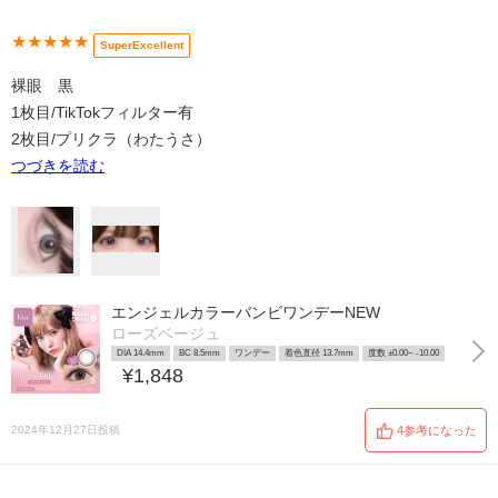
★★★★★
SuperExcellent
裸眼 黒
1枚目/TikTokフィルター有
2枚目/プリクラ（わたうさ）
つづきを読む
エンジェルカラーバンビワンデーNEW
ローズベージュ
DIA 14.4mm
BC 8.5mm
ワンデー
着色直径 13.7mm
度数 ±0.00~ -10.00
¥1,848
2024年12月27日投稿
4参考になった