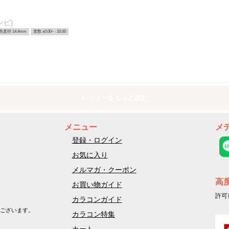
ンビ)
色直径 14.4mm
度数 ±0.00~ -10.00
レビューをもっと読む
メニュー
メ
登録・ログイン
お気に入り
メルマガ・クーポン
高
お買い物ガイド
許可
カラコンガイド
ございます。
カラコン特集