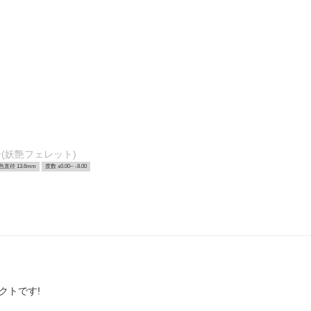
(妖艶フェレット)
色直径 13.6mm
度数 ±0.00~ -8.00
クトです!