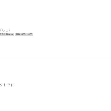
ざらし)
色直径 14.0mm
度数 ±0.00~ -10.00
クトです!