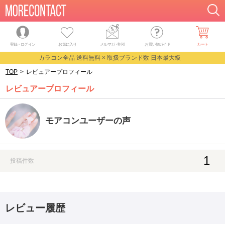
登録・ログイン
お気に入り
メルマガ
・
割引
お買い物ガイド
カート
カラコン全品 送料無料 × 取扱ブランド数 日本最大級
TOP
>
レビュアープロフィール
レビュアープロフィール
モアコンユーザーの声
1
投稿件数
レビュー履歴