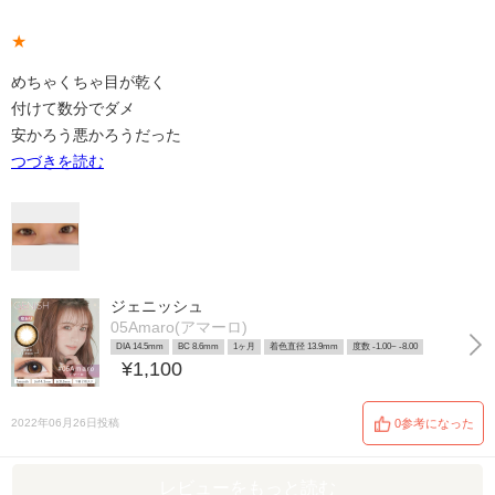
★
めちゃくちゃ目が乾く
付けて数分でダメ
安かろう悪かろうだった
つづきを読む
ジェニッシュ
05Amaro(アマーロ)
DIA 14.5mm
BC 8.6mm
1ヶ月
着色直径 13.9mm
度数 -1.00~ -8.00
¥1,100
2022年06月26日投稿
0参考になった
レビューをもっと読む