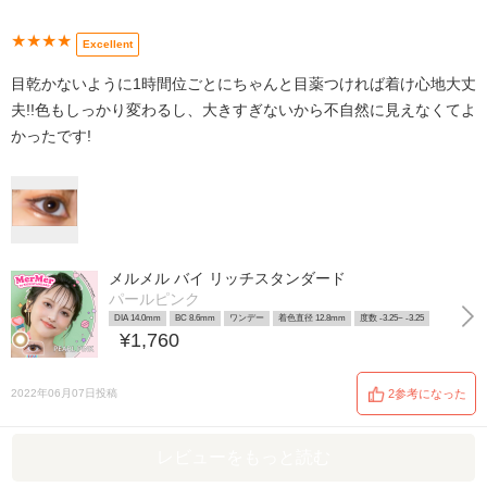
★★★★
Excellent
目乾かないように1時間位ごとにちゃんと目薬つければ着け心地大丈
夫!!色もしっかり変わるし、大きすぎないから不自然に見えなくてよ
かったです!
メルメル バイ リッチスタンダード
パールピンク
DIA 14.0mm
BC 8.6mm
ワンデー
着色直径 12.8mm
度数 -3.25~ -3.25
¥1,760
2022年06月07日投稿
2参考になった
レビューをもっと読む