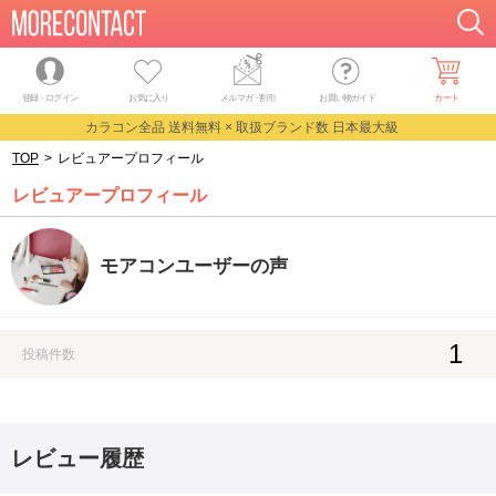
登録・ログイン
お気に入り
メルマガ
・
割引
お買い物ガイド
カート
カラコン全品 送料無料 × 取扱ブランド数 日本最大級
TOP
>
レビュアープロフィール
レビュアープロフィール
モアコンユーザーの声
1
投稿件数
レビュー履歴