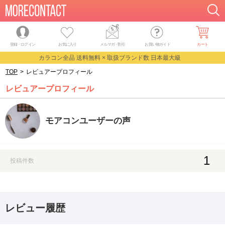
登録・ログイン
お気に入り
メルマガ
・
割引
お買い物ガイド
カート
カラコン全品 送料無料 × 取扱ブランド数 日本最大級
TOP
>
レビュアープロフィール
レビュアープロフィール
モアコンユーザーの声
1
投稿件数
レビュー履歴