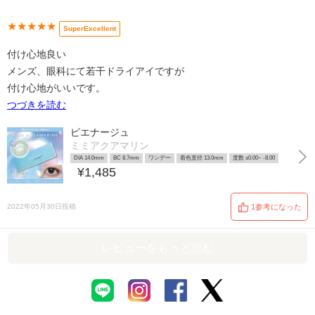
★★★★★
SuperExcellent
付け心地良い
メンズ、眼科にて若干ドライアイですが
付け心地がいいです。
つづきを読む
ピエナージュ
ミミアクアマリン
DIA 14.0mm
BC 8.7mm
ワンデー
着色直径 13.0mm
度数 ±0.00~ -8.00
¥1,485
2022年05月30日投稿
1参考になった
レビューをもっと読む