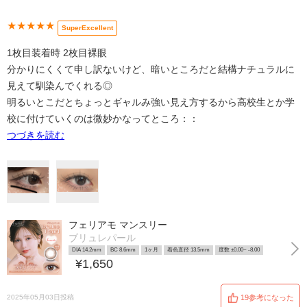
★★★★★
SuperExcellent
1枚目装着時 2枚目裸眼
分かりにくくて申し訳ないけど、暗いところだと結構ナチュラルに
見えて馴染んでくれる◎
明るいとこだとちょっとギャルみ強い見え方するから高校生とか学
校に付けていくのは微妙かなってところ：：
つづきを読む
フェリアモ マンスリー
ブリュレパール
DIA 14.2mm
BC 8.6mm
1ヶ月
着色直径 13.5mm
度数 ±0.00~ -8.00
¥1,650
2025年05月03日投稿
19参考になった