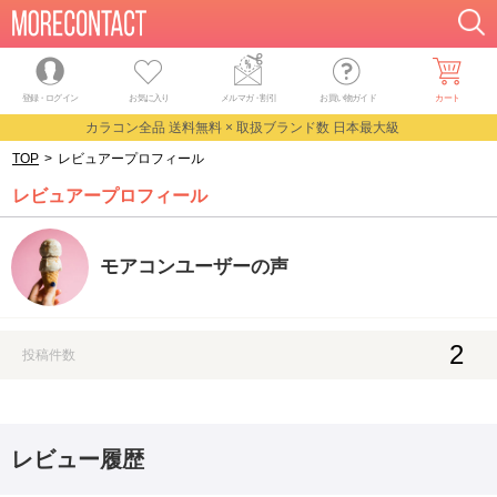
登録・ログイン
お気に入り
メルマガ
・
割引
お買い物ガイド
カート
カラコン全品 送料無料 × 取扱ブランド数 日本最大級
TOP
>
レビュアープロフィール
レビュアープロフィール
モアコンユーザーの声
2
投稿件数
レビュー履歴