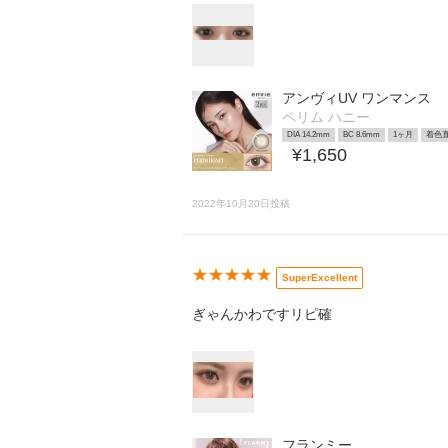
アンヴィUV ワンマンス
ペリム ハニー
DIA 14.2mm
BC 8.6mm
1ヶ月
着色直
¥1,650
2022年10月20日投稿
★★★★★
SuperExcellent
ぎゃんかわですリピ確
フランミー