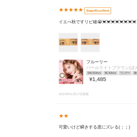
★★★★★
SuperExcellent
イエべ秋ですリピ確😭💓💓💓💓💓💓💓💓
フルーリー
パールライトブラウン(ぽ
DIA 15.0mm
BC 8.6mm
ワンデー
着
¥1,485
2023年01月17日投稿
★★
可愛いけど瞬きする度にズレる(；；)