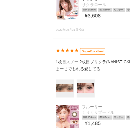
サクラロール
DIA 14.5mm
BC 8.6mm
ワンデー
着
¥3,608
2023年05月31日投稿
★★★★★
SuperExcellent
1枚目スノー 2枚目プリクラ(NANISTICK
まーじでもれる愛してる
フルーリー
くりくりプードル
DIA 15.0mm
BC 8.6mm
ワンデー
着
¥1,485