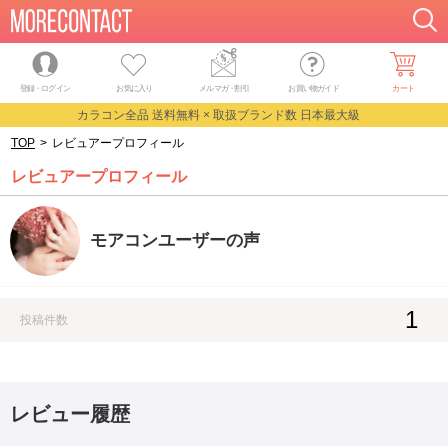
登録・ログイン
お気に入り
メルマガ
・
割引
お買い物ガイド
カート
カラコン全品 送料無料 × 取扱ブランド数 日本最大級
TOP
>
レビュアープロフィール
レビュアープロフィール
モアコンユーザーの声
1
投稿件数
レビュー履歴