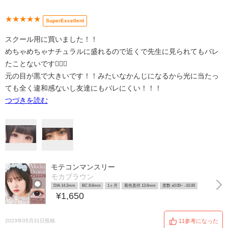
★★★★★
SuperExcellent
スクール用に買いました！！
めちゃめちゃナチュラルに盛れるので近くで先生に見られてもバレ
たことないです👍🏻✨
元の目が黒で大きいです！！みたいなかんじになるから光に当たっ
ても全く違和感ないし友達にもバレにくい！！！
つづきを読む
モテコンマンスリー
モカブラウン
DIA 14.2mm
BC 8.6mm
1ヶ月
着色直径 13.6mm
度数 ±0.00~ -10.00
¥1,650
2023年05月31日投稿
11参考になった