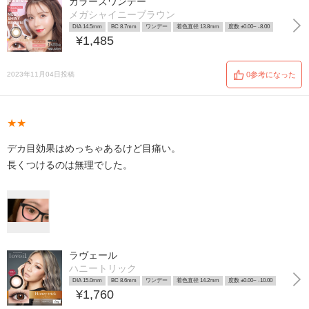
カラーズワンデー
メガシャイニーブラウン
DIA 14.5mm
BC 8.7mm
ワンデー
着色直径 13.8mm
度数 ±0.00~ -8.00
¥1,485
2023年11月04日投稿
0参考になった
★★
デカ目効果はめっちゃあるけど目痛い。
長くつけるのは無理でした。
ラヴェール
ハニートリック
DIA 15.0mm
BC 8.6mm
ワンデー
着色直径 14.2mm
度数 ±0.00~ -10.00
¥1,760