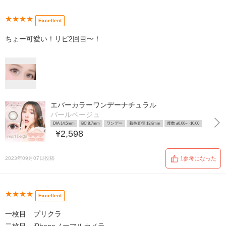
★★★★
Excellent
ちょー可愛い！リピ2回目〜！
エバーカラーワンデーナチュラル
パールベージュ
DIA 14.5mm
BC 8.7mm
ワンデー
着色直径 13.8mm
度数 ±0.00~ -10.00
¥2,598
2023年09月07日投稿
1参考になった
★★★★
Excellent
一枚目 プリクラ