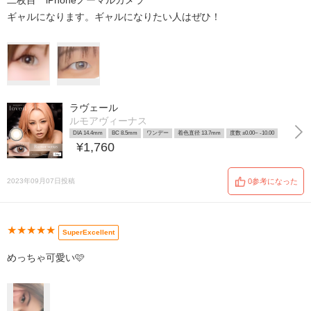
二枚目 iPhoneノーマルカメラ
ギャルになります。ギャルになりたい人はぜひ！
ラヴェール
ルモアヴィーナス
DIA 14.4mm
BC 8.5mm
ワンデー
着色直径 13.7mm
度数 ±0.00~ -10.00
¥1,760
2023年09月07日投稿
0参考になった
★★★★★
SuperExcellent
めっちゃ可愛い🩷