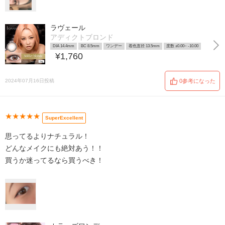
ラヴェール
アディクトブロンド
DIA 14.4mm
BC 8.5mm
ワンデー
着色直径 13.5mm
度数 ±0.00~ -10.00
¥1,760
2024年07月16日投稿
0参考になった
★★★★★
SuperExcellent
思ってるよりナチュラル！
どんなメイクにも絶対あう！！
買うか迷ってるなら買うべき！