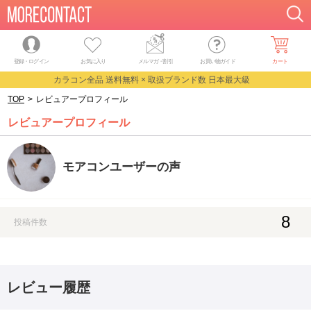
登録・ログイン
お気に入り
メルマガ
・
割引
お買い物ガイド
カート
カラコン全品 送料無料 × 取扱ブランド数 日本最大級
TOP
>
レビュアープロフィール
レビュアープロフィール
モアコンユーザーの声
8
投稿件数
レビュー履歴