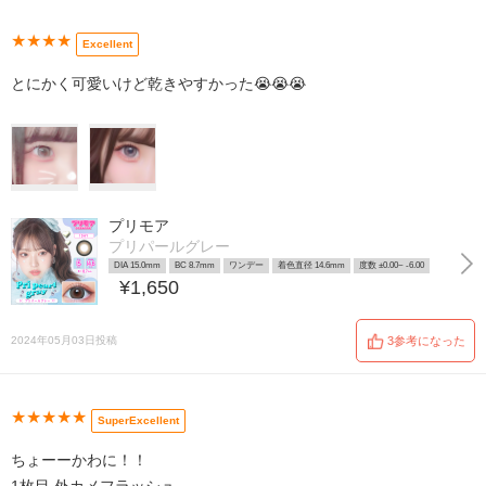
★★★★
Excellent
とにかく可愛いけど乾きやすかった😭😭😭
プリモア
プリパールグレー
DIA 15.0mm
BC 8.7mm
ワンデー
着色直径 14.6mm
度数 ±0.00~ -6.00
¥1,650
2024年05月03日投稿
3参考になった
★★★★★
SuperExcellent
ちょーーかわに！！