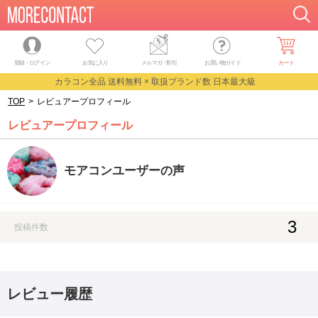
登録・ログイン
お気に入り
メルマガ
・
割引
お買い物ガイド
カート
カラコン全品 送料無料 × 取扱ブランド数 日本最大級
TOP
>
レビュアープロフィール
レビュアープロフィール
モアコンユーザーの声
3
投稿件数
レビュー履歴