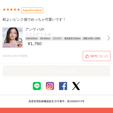
★★★★★
SuperExcellent
程よいピンク感でめっちゃ可愛いです！
アンヴィUV
ミニュイ シェル
DIA 14.2mm
BC 8.6mm
ワンデー
着色直径 13.5mm
度数 ±0.00~ -10.00
¥1,760
2022年10月07日投稿
4参考になった
レビューをもっと読む
高度管理医療機器販売 許可番号：第18N00073号