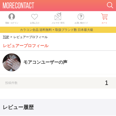
登録・ログイン
お気に入り
メルマガ
・
割引
お買い物ガイド
カート
カラコン全品 送料無料 × 取扱ブランド数 日本最大級
TOP
>
レビュアープロフィール
レビュアープロフィール
モアコンユーザーの声
1
投稿件数
レビュー履歴