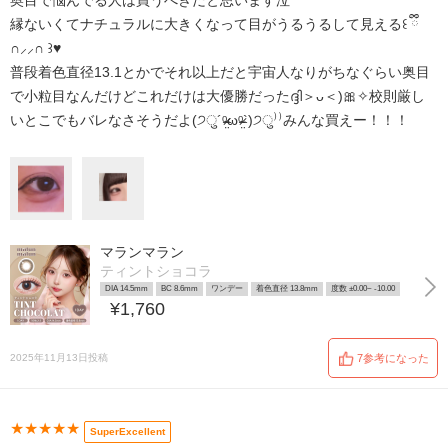
奥目で悩んでる人は買うべきだと思います泣
縁ないくてナチュラルに大きくなって目がうるうるして見える꒰ ྀི
∩⸝⸝∩ ꒱♥︎
普段着色直径13.1とかでそれ以上だと宇宙人なりがちなぐらい奥目
で小粒目なんだけどこれだけは大優勝だったദ്ദി＞ᴗ＜)🎀✧校則厳し
いとこでもバレなさそうだよ(੭ु´ᵒ̴̶̷̤ωᵒ̴̶̷̤`)੭ु⁾⁾みんな買えー！！！
マランマラン
ティントショコラ
DIA 14.5mm
BC 8.6mm
ワンデー
着色直径 13.8mm
度数 ±0.00~ -10.00
¥1,760
2025年11月13日投稿
7参考になった
★★★★★
SuperExcellent