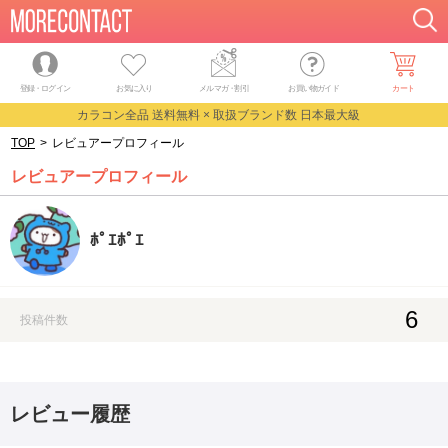
登録・ログイン
お気に入り
メルマガ
・
割引
お買い物ガイド
カート
カラコン全品 送料無料 × 取扱ブランド数 日本最大級
TOP
>
レビュアープロフィール
レビュアープロフィール
ﾎﾟｴﾎﾟｴ
6
投稿件数
レビュー履歴