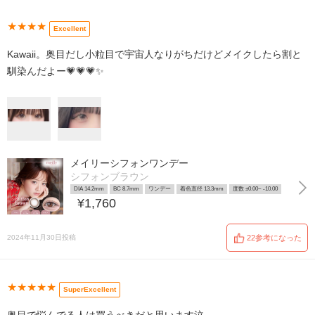
★★★★
Excellent
Kawaii。奥目だし小粒目で宇宙人なりがちだけどメイクしたら割と
馴染んだよー💗💗💗✨
メイリーシフォンワンデー
シフォンブラウン
DIA 14.2mm
BC 8.7mm
ワンデー
着色直径 13.3mm
度数 ±0.00~ -10.00
¥1,760
2024年11月30日投稿
22参考になった
★★★★★
SuperExcellent