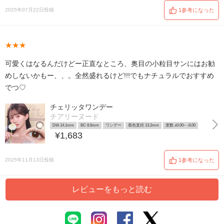
2025年07月22日投稿
1参考になった
★★★
可愛くはなるんだけどー正直なところ、奥目の小粒目サンにはお勧
めしないかもー、、。全然盛れるけど!!!でもナチュラルでおすすめ
でつ♡
チェリッタワンデー
チアリーヌード
DIA 14.1mm
BC 8.6mm
ワンデー
着色直径 13.2mm
度数 ±0.00~ -8.00
¥1,683
2025年11月13日投稿
1参考になった
レビューをもっと読む