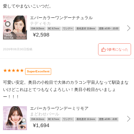
愛してやまないこいつだ。
エバーカラーワンデーナチュラル
テディモカ
DIA 14.5mm
BC 8.7mm
ワンデー
着色直径 13.8mm
度数 ±0.00~ -10.00
¥2,598
2026年06月30日投稿
0参考になった
★★★★★
SuperExcellent
可愛い安定。奥目の小粒目で大体のカラコン宇宙人なって馴染まな
いけどこれはとてつもなくよろしい！奥目小粒目かいましょ
ー！！！
エバーカラーワンデーミリモア
まどわせパール
DIA 14.2mm
BC 8.7mm
ワンデー
着色直径 13.1mm
度数 ±0.00~ -8.00
¥1,694