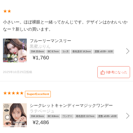
★★
小さいー。ほぼ裸眼と一緒ってかんじです。デザインはかわいいか
なー？新しいの買います。
フルーリーマンスリー
黒蜜ぷりん
DIA 15.0mm
BC 8.7mm
1ヶ月
着色直径 14.2mm
度数 ±0.00~ -8.00
¥1,760
2025年10月25日投稿
0参考になった
★★★★★
SuperExcellent
シークレットキャンディーマジックワンデー
ラテベージュ
DIA 14.5mm
BC 8.8mm
ワンデー
着色直径 13.7mm
度数 ±0.00~ ±0.00
¥2,486