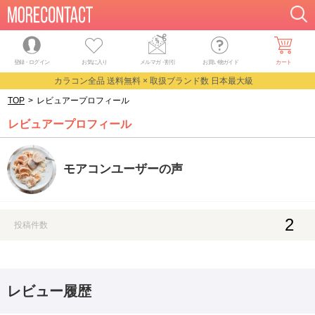
登録・ログイン
お気に入り
メルマガ
・
割引
お買い物ガイド
カート
カラコン全品 送料無料 × 取扱ブランド数 日本最大級
TOP
>
レビュアープロフィール
レビュアープロフィール
モアコンユーザーの声
2
投稿件数
レビュー履歴