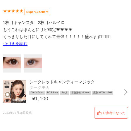
★★★★★
SuperExcellent
1枚目キャンスタ 2枚目ハルイロ
もうこれはほんとにリピ確定💗💗💗💗
くっきりした目にしてくれて最強！！！！！盛れます👍🏽👍🏽
つづきを読む
シークレットキャンディーマジック
ダークモカ
DIA 14.5mm
BC 8.8mm
1ヶ月
着色直径 14.1mm
度数 -0.75~ -10.00
¥1,100
2023年08月16日投稿
12参考になった