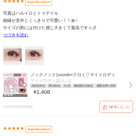
★★★★★
SuperExcellent
写真はハルイロとトゥデイル
細縁が意外とくっきりで可愛い！！🎀✨
サイズの割には付けた感じ大きくて最高です☆彡
つづきを読む
ノックノック1month×クロミ♡マイメロディ
マイメロディ[おんぷ]
DIA 14.2mm
BC 8.6mm
1ヶ月
着色直径 13.6mm
度数 ±0.00~ -6.00
¥1,408
2023年10月30日投稿
3参考になった
★★★★★
SuperExcellent