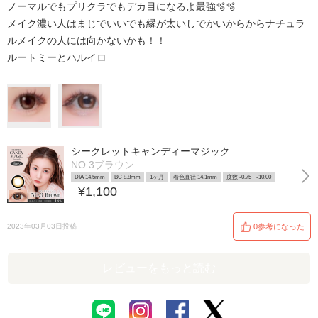
ノーマルでもプリクラでもデカ目になるよ最強🫧🫧
メイク濃い人はまじでいいでも縁が太いしでかいからからナチュラ
ルメイクの人には向かないかも！！
ルートミーとハルイロ
シークレットキャンディーマジック
NO.3ブラウン
DIA 14.5mm
BC 8.8mm
1ヶ月
着色直径 14.1mm
度数 -0.75~ -10.00
¥1,100
2023年03月03日投稿
0参考になった
レビューをもっと読む