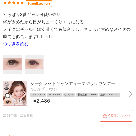
★★★★★
SuperExcellent
やっぱり3番ギャン可愛い🩷✨
縁が太めだから目がちょーくりくりになる！！
メイクはギャルっぽく濃くても似合うし、ちょっと甘めなメイクの
時でも似合います🙆🏻‍♀️🙆🏻‍♀️
つづきを読む
シークレットキャンディーマジックワンデー
NO.3ブラウン
DIA 14.5mm
BC 8.8mm
ワンデー
着色直径 13.9mm
度数 -0.75~ -0.75
¥2,486
2023年08月16日投稿
0参考になった