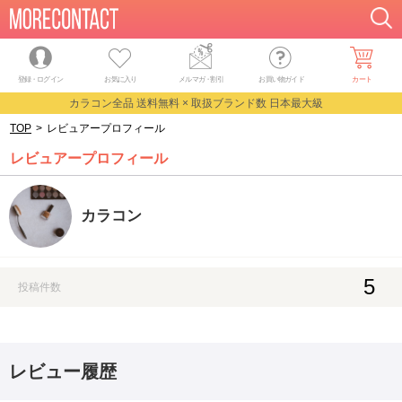
登録・ログイン
お気に入り
メルマガ
・
割引
お買い物ガイド
カート
カラコン全品 送料無料 × 取扱ブランド数 日本最大級
TOP
>
レビュアープロフィール
レビュアープロフィール
カラコン
5
投稿件数
レビュー履歴