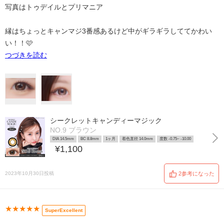
写真はトゥデイルとプリマニア
縁はちょっとキャンマジ3番感あるけど中がギラギラしててかわい
い！！🩷
つづきを読む
シークレットキャンディーマジック
NO.9 ブラウン
DIA 14.5mm
BC 8.8mm
1ヶ月
着色直径 14.0mm
度数 -0.75~ -10.00
¥1,100
2023年10月30日投稿
2参考になった
★★★★★
SuperExcellent