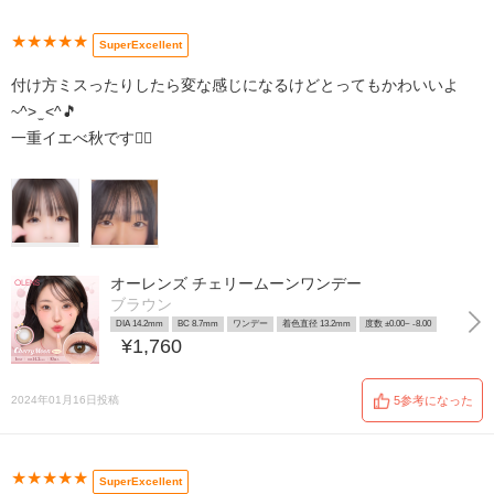
★★★★★
SuperExcellent
付け方ミスったりしたら変な感じになるけどとってもかわいいよ
~^> ̫ <^🎵
一重イエべ秋です✊🏻
オーレンズ チェリームーンワンデー
ブラウン
DIA 14.2mm
BC 8.7mm
ワンデー
着色直径 13.2mm
度数 ±0.00~ -8.00
¥1,760
2024年01月16日投稿
5参考になった
★★★★★
SuperExcellent