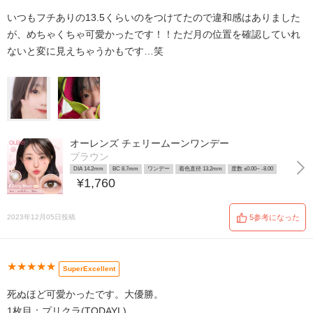
いつもフチありの13.5くらいのをつけてたので違和感はありました
が、めちゃくちゃ可愛かったです！！ただ月の位置を確認していれ
ないと変に見えちゃうかもです…笑
オーレンズ チェリームーンワンデー
ブラウン
DIA 14.2mm
BC 8.7mm
ワンデー
着色直径 13.2mm
度数 ±0.00~ -8.00
¥1,760
2023年12月05日投稿
5参考になった
★★★★★
SuperExcellent
死ぬほど可愛かったです。大優勝。
1枚目：プリクラ(TODAYL)