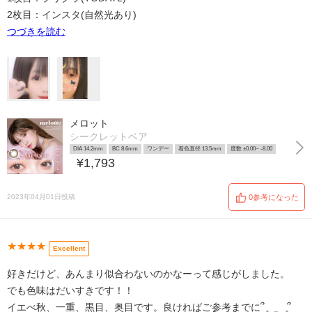
2枚目：インスタ(自然光あり)
つづきを読む
メロット
シークレットベア
DIA 14.2mm
BC 8.6mm
ワンデー
着色直径 13.5mm
度数 ±0.00~ -8.00
¥1,793
2023年04月01日投稿
0参考になった
★★★★
Excellent
好きだけど、あんまり似合わないのかなーって感じがしました。
でも色味はだいすきです！！
イエべ秋、一重、黒目、奥目です。良ければご参考までに՞ ̥_ ̫ _ ̥՞