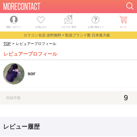
登録・ログイン
お気に入り
メルマガ
・
割引
お買い物ガイド
カート
カラコン全品 送料無料 × 取扱ブランド数 日本最大級
TOP
>
レビュアープロフィール
レビュアープロフィール
sor
9
投稿件数
レビュー履歴