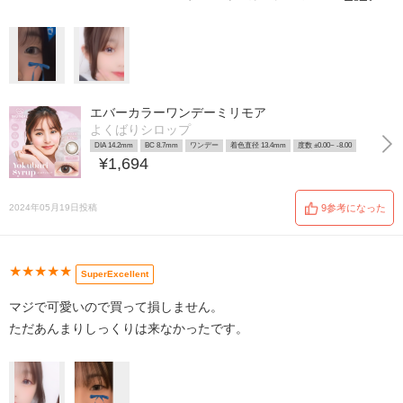
エバーカラーワンデーミリモア
よくばりシロップ
DIA 14.2mm
BC 8.7mm
ワンデー
着色直径 13.4mm
度数 ±0.00~ -8.00
¥1,694
2024年05月19日投稿
9参考になった
★★★★★
SuperExcellent
マジで可愛いので買って損しません。
ただあんまりしっくりは来なかったです。