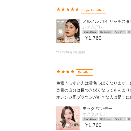
★★★★★
SuperExcellent
メルメル バイ リッチス
ジェムグレイ
DIA 14.0mm
BC 8.6mm
ワンデー
着
¥1,760
2023年02月24日投稿
★★★★
Excellent
色素うっすい人は黄色っぽくなります。(
奥目の自分は目つき鋭くなってあんまり
オレンジ系ブラウンが好きな人は是非に!!
モラク ワンデー
サクラスモア
DIA 14.2mm
BC 8.6mm
ワンデー
着
¥1,760