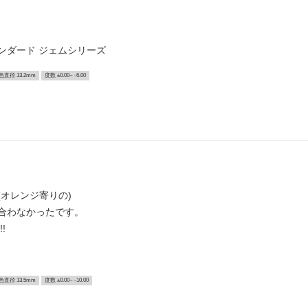
タンダード ジェムシリーズ
色直径 13.2mm
度数 ±0.00~ -6.00
オレンジ寄りの)
合わなかったです。
!
色直径 13.5mm
度数 ±0.00~ -10.00