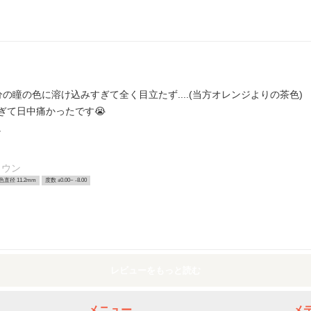
の瞳の色に溶け込みすぎて全く目立たず....(当方オレンジよりの茶色)
ぎて日中痛かったです😭
。
ラウン
色直径 11.2mm
度数 ±0.00~ -8.00
レビューをもっと読む
メニュー
メ