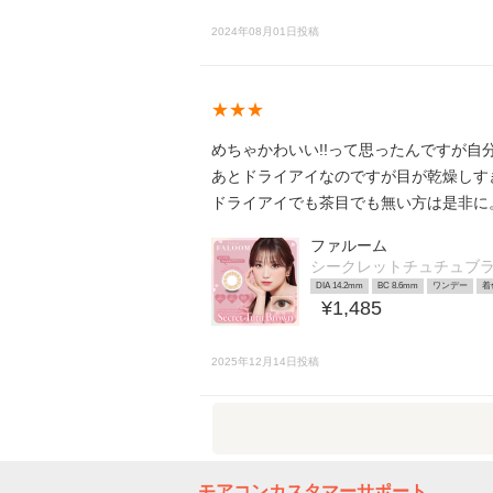
2024年08月01日投稿
★★★
めちゃかわいい!!って思ったんですが自分
あとドライアイなのですが目が乾燥しす
ドライアイでも茶目でも無い方は是非に
ファルーム
シークレットチュチュブ
DIA 14.2mm
BC 8.6mm
ワンデー
着
¥1,485
2025年12月14日投稿
モアコンカスタマーサポート