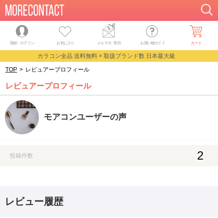
登録・ログイン
お気に入り
メルマガ
・
割引
お買い物ガイド
カート
カラコン全品 送料無料 × 取扱ブランド数 日本最大級
TOP
>
レビュアープロフィール
レビュアープロフィール
モアコンユーザーの声
2
投稿件数
レビュー履歴