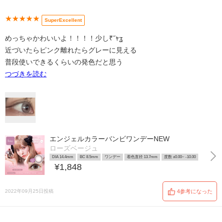
★★★★★
SuperExcellent
めっちゃかわいいよ！！！！少し₹˝ｬʓ
近づいたらピンク離れたらグレーに見える
普段使いできるくらいの発色だと思う
つづきを読む
エンジェルカラーバンビワンデーNEW
ローズベージュ
DIA 14.4mm
BC 8.5mm
ワンデー
着色直径 13.7mm
度数 ±0.00~ -10.00
¥1,848
2022年09月25日投稿
4参考になった