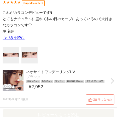
★★★★★
SuperExcellent
これがカラコンデビューです❣️
とてもナチュラルに盛れて私の目のカーブにあっているので大好き
なカラコンです♡
左 着用
つづきを読む
ネオサイトワンデーリングUV
ブラック
DIA 14.0mm
BC 8.6mm
ワンデー
着色直径 13.0mm
度数 ±0.00~ -10.00
¥2,952
2022年08月25日投稿
2参考になった
レビューをもっと読む