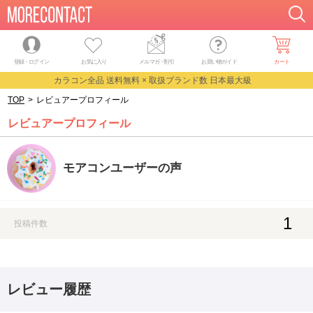
登録・ログイン
お気に入り
メルマガ
・
割引
お買い物ガイド
カート
カラコン全品 送料無料 × 取扱ブランド数 日本最大級
TOP
>
レビュアープロフィール
レビュアープロフィール
モアコンユーザーの声
1
投稿件数
レビュー履歴