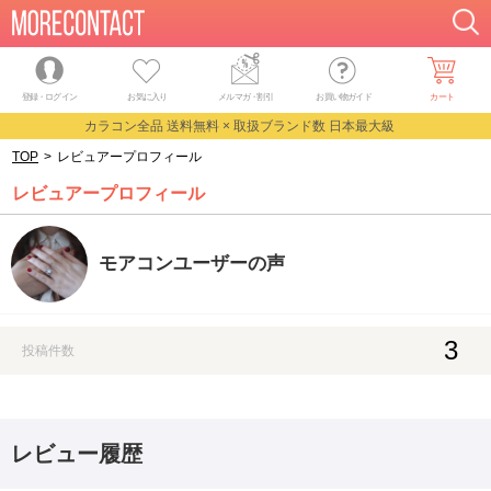
登録・ログイン
お気に入り
メルマガ
・
割引
お買い物ガイド
カート
カラコン全品 送料無料 × 取扱ブランド数 日本最大級
TOP
>
レビュアープロフィール
レビュアープロフィール
モアコンユーザーの声
3
投稿件数
レビュー履歴