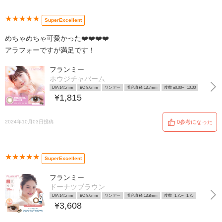
★★★★★
SuperExcellent
めちゃめちゃ可愛かった❤️❤️❤️❤️
アラフォーですが満足です！
フランミー
ホウジチャバーム
DIA 14.5mm
BC 8.6mm
ワンデー
着色直径 13.7mm
度数 ±0.00~ -10.00
¥1,815
2024年10月03日投稿
0参考になった
★★★★★
SuperExcellent
フランミー
ドーナツブラウン
DIA 14.5mm
BC 8.6mm
ワンデー
着色直径 13.8mm
度数 -1.75~ -1.75
¥3,608