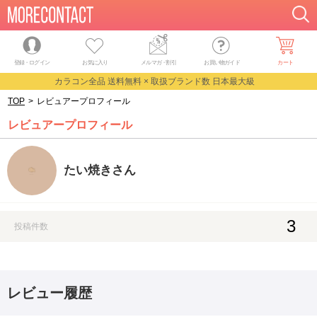
登録・ログイン
お気に入り
メルマガ
・
割引
お買い物ガイド
カート
カラコン全品 送料無料 × 取扱ブランド数 日本最大級
TOP
>
レビュアープロフィール
レビュアープロフィール
たい焼きさん
3
投稿件数
レビュー履歴