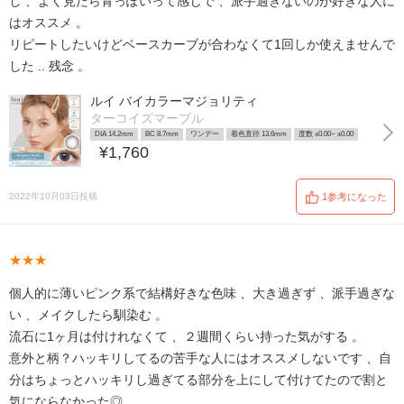
し 、よく見たら青っぽいって感じで 、派手過ぎないのが好きな人に
はオススメ 。
リピートしたいけどベースカーブが合わなくて1回しか使えませんで
した .. 残念 。
ルイ バイカラーマジョリティ
ターコイズマーブル
DIA 14.2mm
BC 8.7mm
ワンデー
着色直径 13.6mm
度数 ±0.00~ ±0.00
¥1,760
2022年10月03日投稿
1参考になった
★★★
個人的に薄いピンク系で結構好きな色味 、大き過ぎず 、派手過ぎな
い 、メイクしたら馴染む 。
流石に1ヶ月は付けれなくて 、２週間くらい持った気がする 。
意外と柄？ハッキリしてるの苦手な人にはオススメしないです 、自
分はちょっとハッキリし過ぎてる部分を上にして付けてたので割と
気にならなかった◎