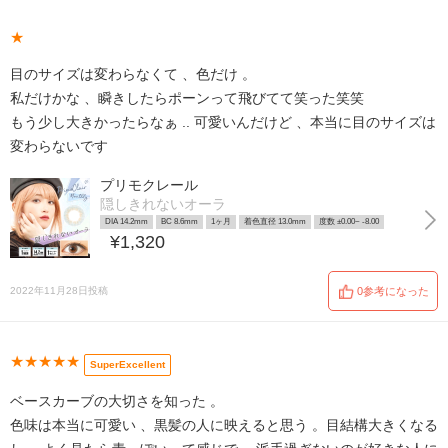
★
目のサイズは変わらなくて 、色だけ 。
私だけかな 、瞬きしたらポーンって飛びてて笑った笑笑
もう少し大きかったらなぁ .. 可愛いんだけど 、本当に目のサイズは
変わらないです
プリモクレール
隠しきれないオーラ
DIA 14.2mm
BC 8.6mm
1ヶ月
着色直径 13.0mm
度数 ±0.00~ -8.00
¥1,320
2022年11月28日投稿
0参考になった
★★★★★
SuperExcellent
ベースカーブの大切さを知った 。
色味は本当に可愛い 、黒髪の人に映えると思う 。目結構大きくなる