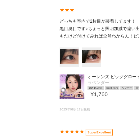
★★★
どっちも室内で2枚目が装着してます！
黒目奥目です♪ちょっと照明加減で違い
もだけど付けてみれば全然わからん！ピ
オーレンズ ビッググロー
ラベンダー
DIA 14.2mm
BC 8.7mm
ワンデー
着
¥1,760
2025年08月17日投稿
★★★★★
SuperExcellent