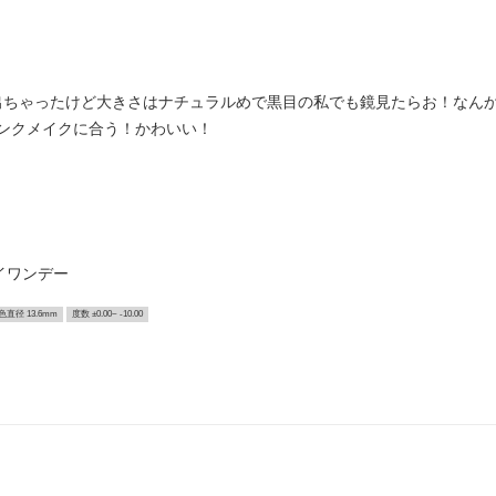
出ちゃったけど大きさはナチュラルめで黒目の私でも鏡見たらお！なん
ンクメイクに合う！かわいい！
イワンデー
色直径 13.6mm
度数 ±0.00~ -10.00