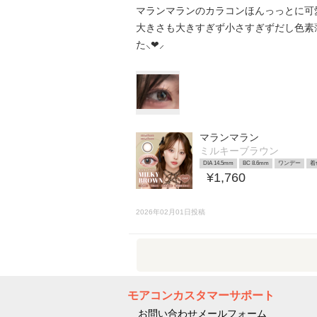
マランマランのカラコンほんっっとに可愛
大きさも大きすぎず小さすぎずだし色素
た⸜❤︎⸝‍
マランマラン
ミルキーブラウン
DIA 14.5mm
BC 8.6mm
ワンデー
着
¥1,760
2026年02月01日投稿
モアコンカスタマーサポート
お問い合わせメールフォーム