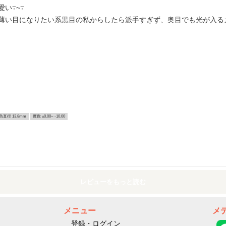
い߹~߹
薄い目になりたい系黒目の私からしたら派手すぎず、奥目でも光が入る
色直径 13.8mm
度数 ±0.00~ -10.00
レビューをもっと読む
メニュー
メ
登録・ログイン