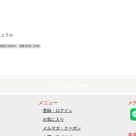
チュラル
色直径 13.8mm
度数 ±0.00~ -10.00
レビューをもっと読む
メニュー
メ
登録・ログイン
お気に入り
メルマガ・クーポン
高