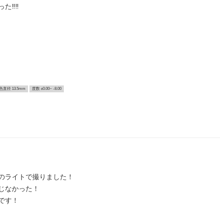
‼️‼️
色直径 13.5mm
度数 ±0.00~ -8.00
のライトで撮りました！
じなかった！
です！