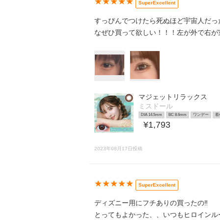
★★★★★
SuperExcellent
すっぴんでつけたら死ぬほど宇宙人だっ
なぜひ買って欲しい！！！左が外で右が
マジェットリラックス
ミスドール
DIA 14.5mm
BC 8.6mm
ワンデー
着
¥1,793
2023年08月17日投稿
★★★★★
SuperExcellent
ディズニー用にフチありの買ったの‼️
とってもよかった、、いつもヒロインル