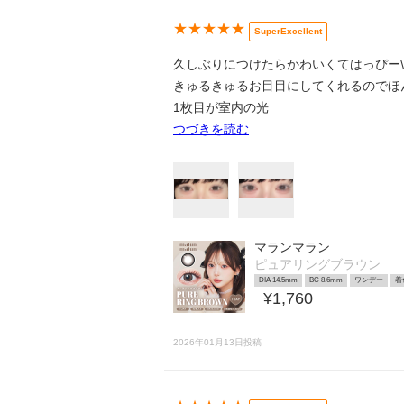
★★★★★
SuperExcellent
久しぶりにつけたらかわいくてはっぴー\( ´˘
きゅるきゅるお目目にしてくれるのでほん
1枚目が室内の光
つづきを読む
マランマラン
ピュアリングブラウン
DIA 14.5mm
BC 8.6mm
ワンデー
着
¥1,760
2026年01月13日投稿