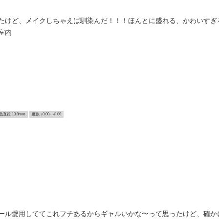
たけど、メイクしちゃえば馴染んだ！！！ほんとに盛れる、かわいすぎ
室内
色直径 13.8mm
度数 ±0.00~ -8.00
ール愛用しててこれフチあるからギャルいかな〜って思ったけど、確か