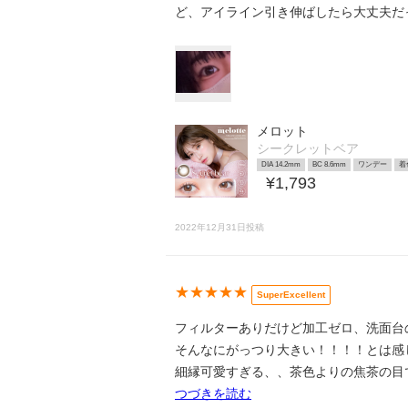
ど、アイライン引き伸ばしたら大丈夫だった
メロット
シークレットベア
DIA 14.2mm
BC 8.6mm
ワンデー
着
¥1,793
2022年12月31日投稿
★★★★★
SuperExcellent
フィルターありだけど加工ゼロ、洗面台
そんなにがっつり大きい！！！！とは感
細縁可愛すぎる、、茶色よりの焦茶の目
つづきを読む