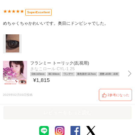
★★★★★
SuperExcellent
めちゃくちゃかわいいです。奥目にドンピシャでした。
フランミー トーリック(乱視用)
きなこロール CYL-1.25
DIA 14.5mm
BC 8.6mm
ワンデー
着色直径 13.7mm
度数 ±0.00~ -8.00
¥1,815
2025年02月03日投稿
2参考になった
レビューをもっと読む