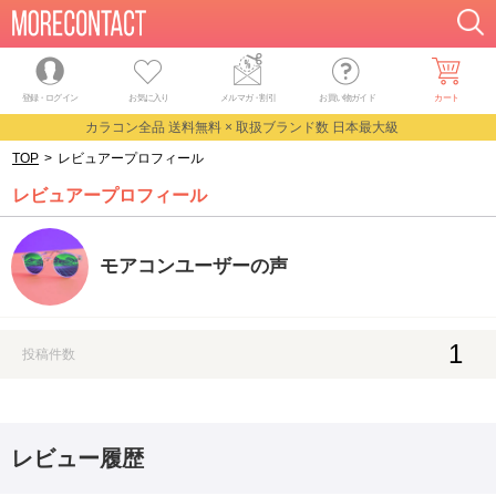
登録・ログイン
お気に入り
メルマガ
・
割引
お買い物ガイド
カート
カラコン全品 送料無料 × 取扱ブランド数 日本最大級
TOP
>
レビュアープロフィール
レビュアープロフィール
モアコンユーザーの声
1
投稿件数
レビュー履歴