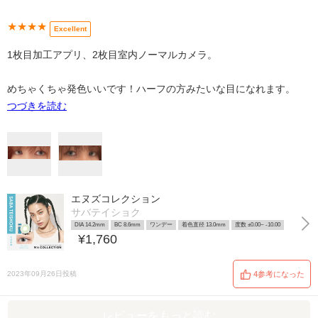
★★★★
Excellent
1枚目加工アプリ、2枚目室内ノーマルカメラ。
めちゃくちゃ発色いいです！ハーフの方みたいな目になれます。
つづきを読む
エヌズコレクション
サバテイショク
DIA 14.2mm
BC 8.6mm
ワンデー
着色直径 13.0mm
度数 ±0.00~ -10.00
¥1,760
2023年09月26日投稿
4参考になった
レビューをもっと読む