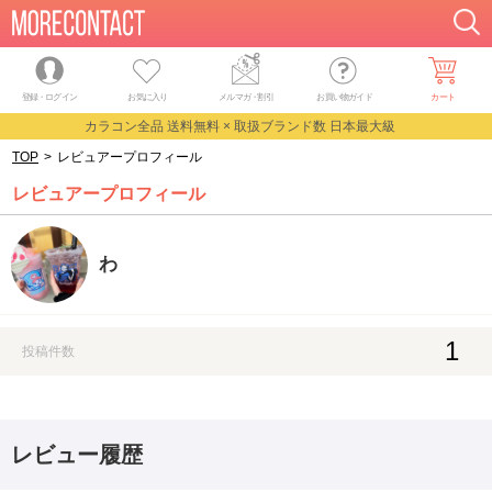
登録・ログイン
お気に入り
メルマガ
・
割引
お買い物ガイド
カート
カラコン全品 送料無料 × 取扱ブランド数 日本最大級
TOP
>
レビュアープロフィール
レビュアープロフィール
わ
1
投稿件数
レビュー履歴