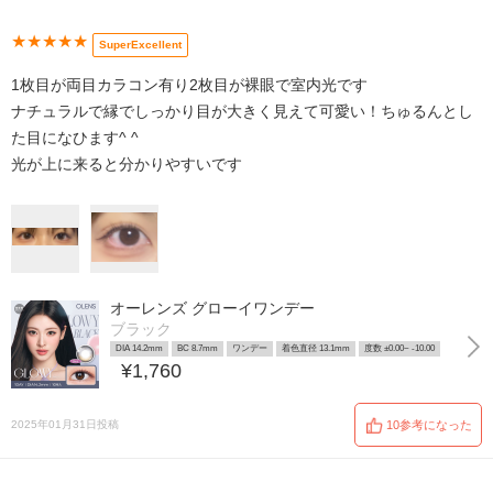
★★★★★
SuperExcellent
1枚目が両目カラコン有り2枚目が裸眼で室内光です
ナチュラルで縁でしっかり目が大きく見えて可愛い！ちゅるんとし
た目になひます^ ^
光が上に来ると分かりやすいです
オーレンズ グローイワンデー
ブラック
DIA 14.2mm
BC 8.7mm
ワンデー
着色直径 13.1mm
度数 ±0.00~ -10.00
¥1,760
2025年01月31日投稿
10参考になった