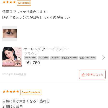
★★★★
Excellent
焦茶目でしっかり発色します！
瞬きするとレンズが回転しちゃうのが悔しい
オーレンズ グローイワンデー
ブラウン
DIA 14.2mm
BC 8.7mm
ワンデー
着色直径 13.1mm
度数 ±0.00~ -10.00
¥1,760
2025年01月20日投稿
0参考になった
★★★★★
SuperExcellent
自然に目が大きくなる！盛れる
右裸眼左着用