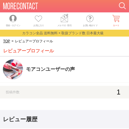
登録・ログイン
お気に入り
メルマガ
・
割引
お買い物ガイド
カート
カラコン全品 送料無料 × 取扱ブランド数 日本最大級
TOP
>
レビュアープロフィール
レビュアープロフィール
モアコンユーザーの声
1
投稿件数
レビュー履歴