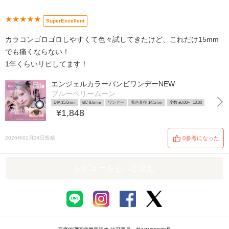
★★★★★
SuperExcellent
カラコンゴロゴロしやすくて色々試してきたけど、これだけ15mm
でも痛くならない！
1年くらいリピしてます！
エンジェルカラーバンビワンデーNEW
ブルーベリームーン
DIA 15.0mm
BC 8.6mm
ワンデー
着色直径 14.5mm
度数 ±0.00~ -10.00
¥1,848
2026年01月24日投稿
0参考になった
レビューをもっと読む