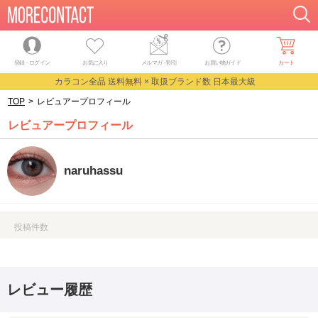
登録・ログイン
お気に入り
メルマガ
・
割引
お買い物ガイド
カート
カラコン全品 送料無料 × 取扱ブランド数 日本最大級
TOP
>
レビュアープロフィール
レビュアープロフィール
naruhassu
投稿件数
レビュー履歴