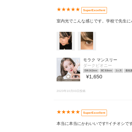
★★★★★
SuperExcellent
室内光でこんな感じです。学校で先生に
モラク マンスリー
ダークピオニー
DIA 14.2mm
BC 8.6mm
1ヶ月
着色直
¥1,650
2023年10月03日投稿
★★★★★
SuperExcellent
本当に本当にかわいいです!!イチオシで