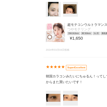
超モテコンウルトラマン
つやモテリング
DIA 14.2mm
BC 8.6mm
1ヶ月
着色直
¥1,650
2024年03月04日投稿
★★★★★
SuperExcellent
韓国カラコンみたいにちゅるん！ってし
からまた買いたいです！