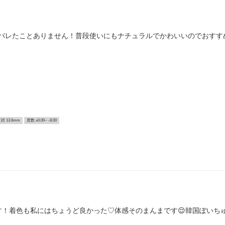
バレたことありません！普段使いにもナチュラルでかわいいのでおすすめし
径 13.6mm
度数 ±0.00~ -8.00
す！着色も私にはちょうど良かった♡体感そのまんまです😌韓国ぽいち