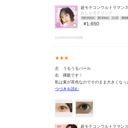
超モテコンウルトラマン
おしゃモテリング
DIA 14.2mm
BC 8.6mm
1ヶ月
着色直
¥1,650
2023年09月05日投稿
★★★
左 うるうるパール
右 裸眼です！
私は素が茶色なのでそのまま大きくなっ
つづきを読む
超モテコンウルトラマン