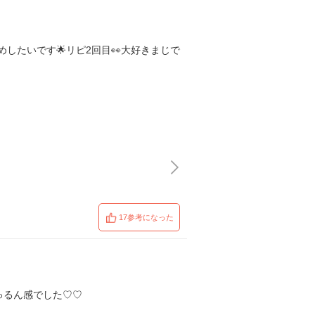
たいです🌟リピ2回目👀大好きまじで
17参考になった
ゅるん感でした♡♡