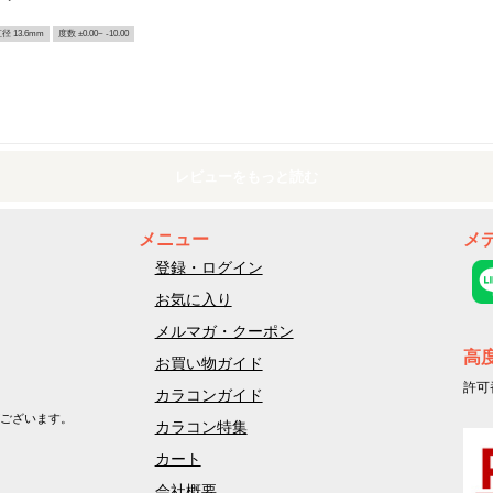
径 13.6mm
度数 ±0.00~ -10.00
レビューをもっと読む
メニュー
メ
登録・ログイン
お気に入り
メルマガ・クーポン
高
お買い物ガイド
許可
カラコンガイド
ございます。
カラコン特集
カート
会社概要