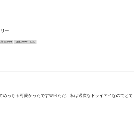
スリー
径 13.6mm
度数 ±0.00~ -10.00
てめっちゃ可愛かったです🫶🏻ただ、私は過度なドライアイなのでと