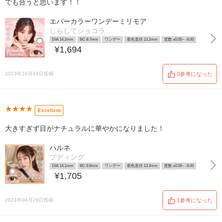
でも合うと思います！！
エバーカラーワンデーミリモア
じらしてショコラ
DIA 14.2mm
BC 8.7mm
ワンデー
着色直径 13.2mm
度数 ±0.00~ -8.00
¥1,694
2023年10月04日投稿
0参考になった
★★★★
Excellent
大きすぎず目がナチュラルに華やかになりました！
ハルネ
プディング
DIA 14.1mm
BC 8.6mm
ワンデー
着色直径 13.2mm
度数 ±0.00~ -8.00
¥1,705
2024年04月28日投稿
1参考になった