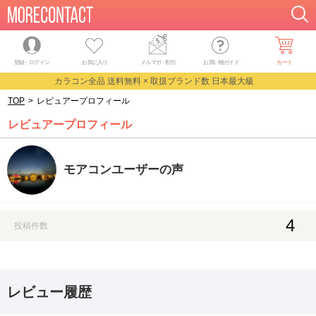
登録・ログイン
お気に入り
メルマガ
・
割引
お買い物ガイド
カート
カラコン全品 送料無料 × 取扱ブランド数 日本最大級
TOP
>
レビュアープロフィール
レビュアープロフィール
モアコンユーザーの声
4
投稿件数
レビュー履歴