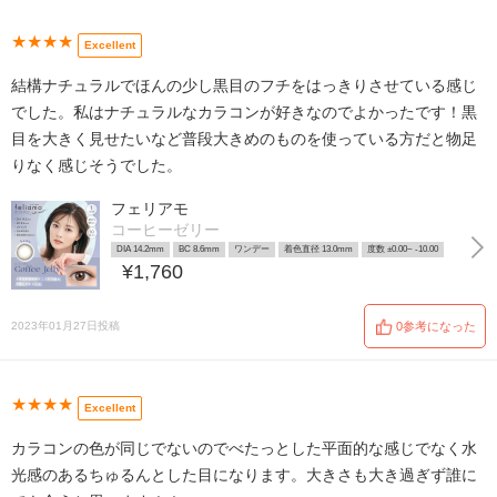
★★★★
Excellent
結構ナチュラルでほんの少し黒目のフチをはっきりさせている感じ
でした。私はナチュラルなカラコンが好きなのでよかったです！黒
目を大きく見せたいなど普段大きめのものを使っている方だと物足
りなく感じそうでした。
フェリアモ
コーヒーゼリー
DIA 14.2mm
BC 8.6mm
ワンデー
着色直径 13.0mm
度数 ±0.00~ -10.00
¥1,760
2023年01月27日投稿
0参考になった
★★★★
Excellent
カラコンの色が同じでないのでべたっとした平面的な感じでなく水
光感のあるちゅるんとした目になります。大きさも大き過ぎず誰に