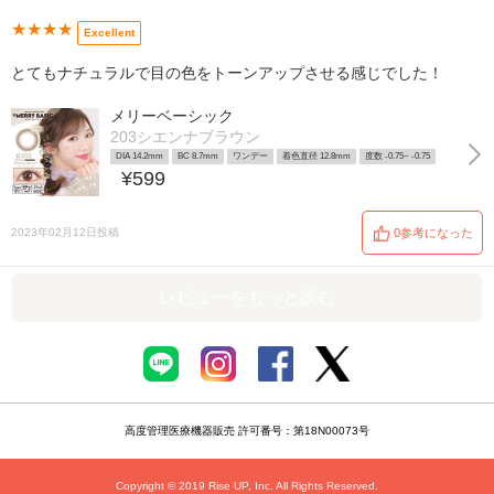
★★★★
Excellent
とてもナチュラルで目の色をトーンアップさせる感じでした！
メリーベーシック
203シエンナブラウン
DIA 14.2mm
BC 8.7mm
ワンデー
着色直径 12.8mm
度数 -0.75~ -0.75
¥599
2023年02月12日投稿
0参考になった
レビューをもっと読む
高度管理医療機器販売 許可番号：第18N00073号
Copyright © 2019 Rise UP, Inc. All Rights Reserved.