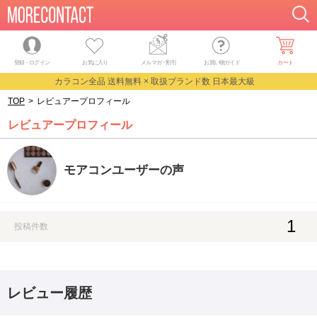
登録・ログイン
お気に入り
メルマガ
・
割引
お買い物ガイド
カート
カラコン全品 送料無料 × 取扱ブランド数 日本最大級
TOP
>
レビュアープロフィール
レビュアープロフィール
モアコンユーザーの声
1
投稿件数
レビュー履歴