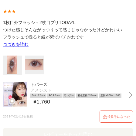
★★★
1枚目外フラッシュ2枚目プリTODAYL
つけた感じそんながっつりって感じじゃなかったけどかわいい
フラッシュで撮ると縁が紫でバチかわです
つづきを読む
トパーズ
アメジスト
DIA 14.2mm
BC 8.6mm
ワンデー
着色直径 13.6mm
度数 ±0.00~ -10.00
¥1,760
2023年02月19日投稿
9参考になった
レビューをもっと読む