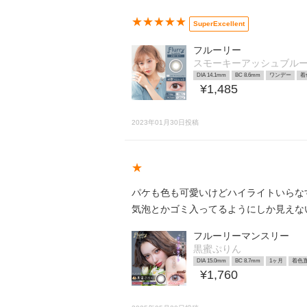
★★★★★
SuperExcellent
フルーリー
スモーキーアッシュブルー
DIA 14.1mm
BC 8.6mm
ワンデー
着
¥1,485
2023年01月30日投稿
★
パケも色も可愛いけどハイライトいらな
気泡とかゴミ入ってるようにしか見えな
フルーリーマンスリー
黒蜜ぷりん
DIA 15.0mm
BC 8.7mm
1ヶ月
着色直
¥1,760