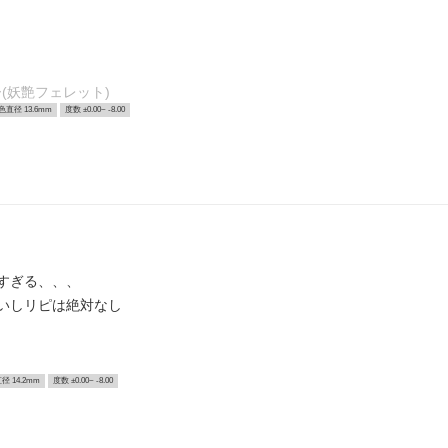
(妖艶フェレット)
色直径 13.6mm
度数 ±0.00~ -8.00
すぎる、、、
いしリピは絶対なし
径 14.2mm
度数 ±0.00~ -8.00