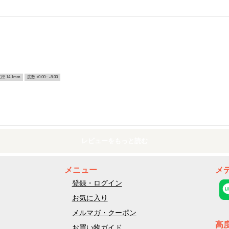
径 14.1mm
度数 ±0.00~ -8.00
レビューをもっと読む
メニュー
メ
登録・ログイン
お気に入り
メルマガ・クーポン
高
お買い物ガイド