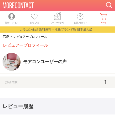
登録・ログイン
お気に入り
メルマガ
・
割引
お買い物ガイド
カート
カラコン全品 送料無料 × 取扱ブランド数 日本最大級
TOP
>
レビュアープロフィール
レビュアープロフィール
モアコンユーザーの声
1
投稿件数
レビュー履歴