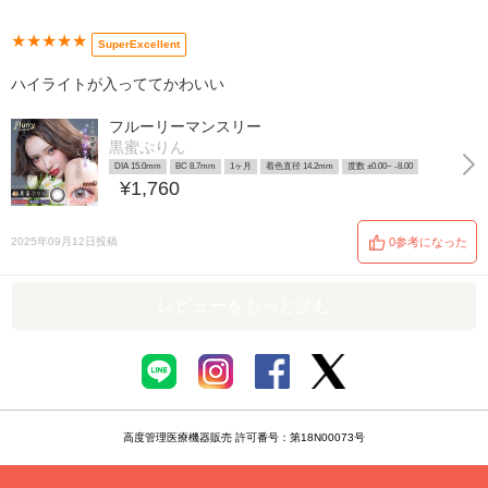
★★★★★
SuperExcellent
ハイライトが入っててかわいい
フルーリーマンスリー
黒蜜ぷりん
DIA 15.0mm
BC 8.7mm
1ヶ月
着色直径 14.2mm
度数 ±0.00~ -8.00
¥1,760
2025年09月12日投稿
0参考になった
レビューをもっと読む
高度管理医療機器販売 許可番号：第18N00073号