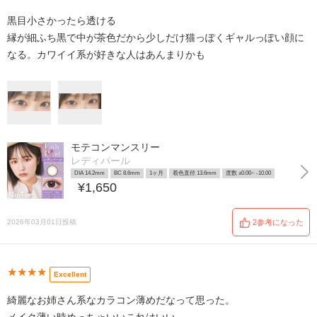
黒目小さかったら透ける
縁が細ふち黒で中が茶色だから少しだけ猫っぽくギャルっぽい顔に
なる。カワイイ系が好きな人はあんまりかも
モテコンマンスリー
レディパール
DIA 14.2mm
BC 8.6mm
1ヶ月
着色直径 13.6mm
度数 ±0.00~ -10.00
¥1,650
2026年03月01日投稿
2参考になった
★★★★
Excellent
綺麗なお姉さん系なカラコン薄めだなって思った。