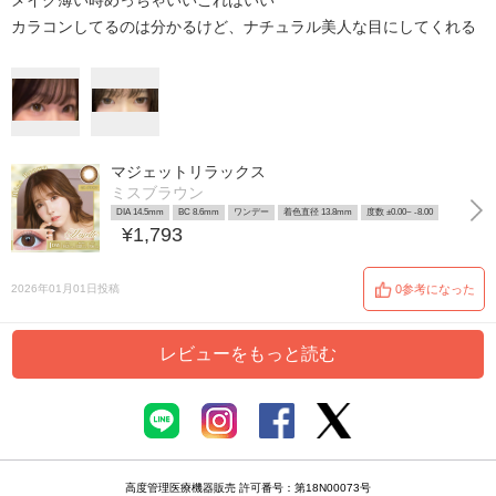
メイク薄い時めっちゃいいこれはいい
カラコンしてるのは分かるけど、ナチュラル美人な目にしてくれる
マジェットリラックス
ミスブラウン
DIA 14.5mm
BC 8.6mm
ワンデー
着色直径 13.8mm
度数 ±0.00~ -8.00
¥1,793
2026年01月01日投稿
0参考になった
レビューをもっと読む
高度管理医療機器販売 許可番号：第18N00073号