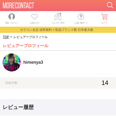
登録・ログイン
お気に入り
メルマガ
・
割引
お買い物ガイド
カート
カラコン全品 送料無料 × 取扱ブランド数 日本最大級
TOP
>
レビュアープロフィール
レビュアープロフィール
himenya3
14
投稿件数
レビュー履歴