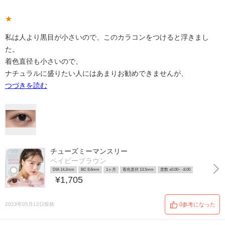
★
私は人より黒目が小さいので、このカラコンをつけると浮きまし
た。
着色直径も小さいので、
ナチュラルに盛りたい人にはあまりお勧めできませんが、
つづきを読む
チューズミーマンスリー
ベイビーブラウン
DIA 14.2mm
BC 8.6mm
1ヶ月
着色直径 13.5mm
度数 ±0.00~ -8.00
¥1,705
2023年05月12日投稿
0参考になった