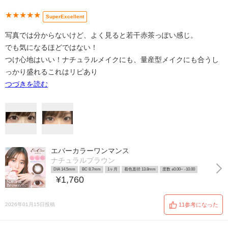
★★★★★
SuperExcellent
写真では分からないけど、よく見ると若干赤茶っぽい感じ。
でも気になるほどではない！
つけ心地はいい！ナチュラルメイクにも、量産型メイクにも合うし
っかり盛れるこれはリピあり
つづきを読む
エバーカラーワンマンス
ナチュラルブラウン
DIA 14.5mm
BC 8.7mm
1ヶ月
着色直径 13.8mm
度数 ±0.00~ -10.00
¥1,760
2026年01月15日投稿
11参考になった