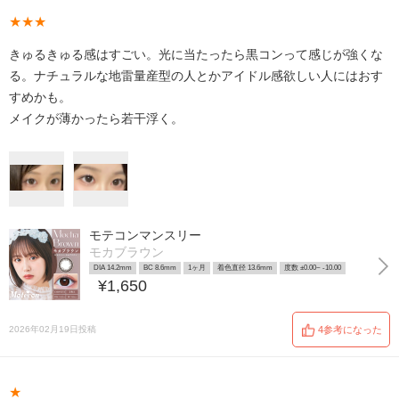
★★★
きゅるきゅる感はすごい。光に当たったら黒コンって感じが強くな
る。ナチュラルな地雷量産型の人とかアイドル感欲しい人にはおす
すめかも。
メイクが薄かったら若干浮く。
モテコンマンスリー
モカブラウン
DIA 14.2mm
BC 8.6mm
1ヶ月
着色直径 13.6mm
度数 ±0.00~ -10.00
¥1,650
2026年02月19日投稿
4参考になった
★