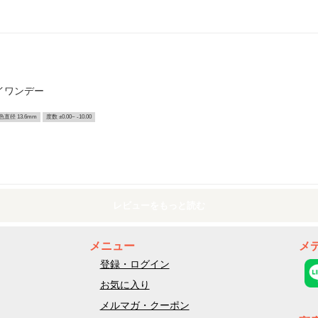
イワンデー
色直径 13.6mm
度数 ±0.00~ -10.00
レビューをもっと読む
メニュー
メ
登録・ログイン
お気に入り
メルマガ・クーポン