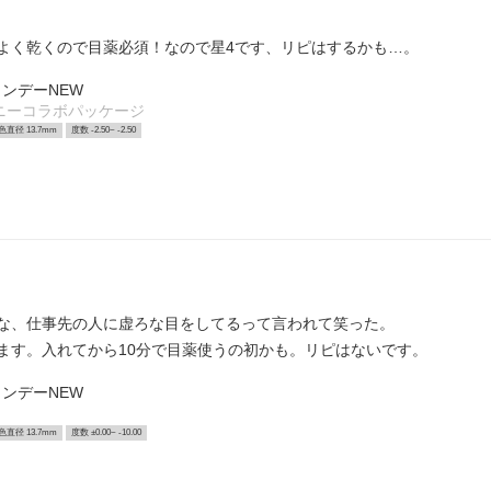
よく乾くので目薬必須！なので星4です、リピはするかも…。
ンデーNEW
ニーコラボパッケージ
色直径 13.7mm
度数 -2.50~ -2.50
な、仕事先の人に虚ろな目をしてるって言われて笑った。
ます。入れてから10分で目薬使うの初かも。リピはないです。
ンデーNEW
色直径 13.7mm
度数 ±0.00~ -10.00