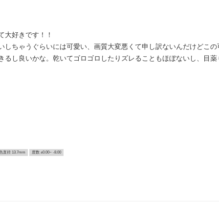
て大好きです！！
いしちゃうぐらいには可愛い、画質大変悪くて申し訳ないんだけどこの
きるし良いかな。乾いてゴロゴロしたりズレることもほぼないし、目薬
色直径 13.7mm
度数 ±0.00~ -8.00