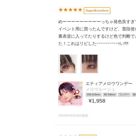
★★★★★
SuperExcellent
めーーーーーーーーーっちゃ発色良すぎ
イベント用に買ったんですけど、普段使
裏表逆に入ってたりするけど色で判断で
た！これはリピしたｰｰｰｰｰｰｰｰｰｰｯい‼️‼️
エティアメロウワンデー
メロウルージュ
DIA 14.5mm
BC 8.8mm
ワンデー
着
¥1,958
2025年05月09日投稿