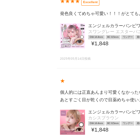
★★★★
Excellent
発色良くてめちゃ可愛い！！！がとても
エンジェルカラーバンビワ
スワングレー エスターバ
DIA 14.4mm
BC 8.5mm
ワンデー
着
¥1,848
2025年05月14日投稿
★
個人的には正直あんまり可愛くなかった
あとすごく目が乾くので目薬めちゃ使い
エンジェルカラーバンビワ
カシスブラウン
DIA 14.4mm
BC 8.5mm
ワンデー
着
¥1,848