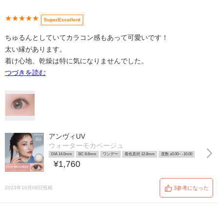
★★★★★
SuperExcellent
ちゅるんとしていてカラコン感もあって可愛いです！
太い縁があります。
着け心地、乾燥は特に気になりませんでした。
つづきを読む
アンヴィUV
ウォーターモカベージュ
DIA 14.0mm
BC 8.6mm
ワンデー
着色直径 12.8mm
度数 ±0.00~ -10.00
¥1,760
2023年10月08日投稿
3参考になった