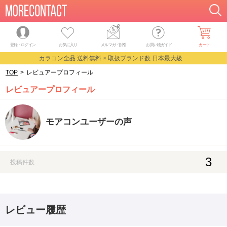
登録・ログイン
お気に入り
メルマガ
・
割引
お買い物ガイド
カート
カラコン全品 送料無料 × 取扱ブランド数 日本最大級
TOP
>
レビュアープロフィール
レビュアープロフィール
モアコンユーザーの声
3
投稿件数
レビュー履歴