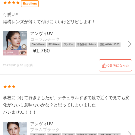
★★★★
Excellent
可愛い‼︎
結構レンズが薄くて付けにくいけどリピします！
アンヴィUV
コーラルチーク
DIA 14.0mm
BC 8.6mm
ワンデー
着色直径 13.4mm
度数 ±0.00~ -10.00
¥1,760
2023年01月04日投稿
0参考になった
★★★
学校につけて行きましたが、ナチュラルすぎて鏡で近くで見ても変
化がないし意味ないかな？と思ってしまいました
バレません！！！
アンヴィUV
プラムブラック
DIA 14.0mm
BC 8.6mm
ワンデー
着色直径 12.8mm
度数 ±0.00~ -10.00