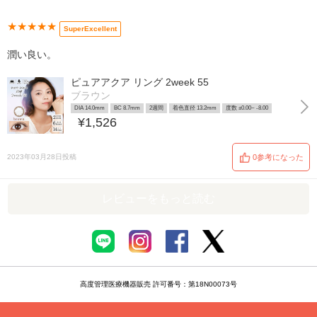
★★★★★
SuperExcellent
潤い良い。
ピュアアクア リング 2week 55
ブラウン
DIA 14.0mm
BC 8.7mm
2週間
着色直径 13.2mm
度数 ±0.00~ -8.00
¥1,526
2023年03月28日投稿
0参考になった
レビューをもっと読む
高度管理医療機器販売 許可番号：第18N00073号