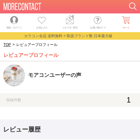
登録・ログイン
お気に入り
メルマガ
・
割引
お買い物ガイド
カート
カラコン全品 送料無料 × 取扱ブランド数 日本最大級
TOP
>
レビュアープロフィール
レビュアープロフィール
モアコンユーザーの声
1
投稿件数
レビュー履歴