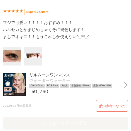
★★★★★
SuperExcellent
マジで可愛い！！！！おすすめ！！！
ハルセカとかまじめちゃくそに発色します！
まじでオキニ！！もうこれしか使えない^_^^_^
リルムーンワンマンス
ウォーターウォーター
DIA 14.5mm
BC 8.6mm
1ヶ月
着色直径 13.8mm
度数 -0.50~ -8.00
¥1,760
2023年03月04日投稿
4参考になった
レビューをもっと読む