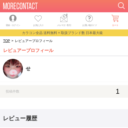
登録・ログイン
お気に入り
メルマガ
・
割引
お買い物ガイド
カート
カラコン全品 送料無料 × 取扱ブランド数 日本最大級
TOP
>
レビュアープロフィール
レビュアープロフィール
せ
1
投稿件数
レビュー履歴