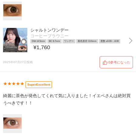
シャルトンワンデー
コーヒーブラウニー
DIA 14.5mm
BC 8.7mm
ワンデー
着色直径 13.6mm
度数 ±0.00~ -8.00
¥1,760
2025年07月27日投稿
0参考になった
★★★★★
SuperExcellent
綺麗に茶色が発色してくれて気に入りました！イエベさんは絶対買
うべきです！！