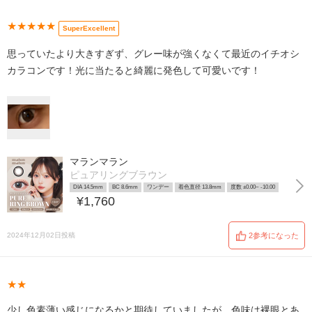
★★★★★
SuperExcellent
思っていたより大きすぎず、グレー味が強くなくて最近のイチオシ
カラコンです！光に当たると綺麗に発色して可愛いです！
マランマラン
ピュアリングブラウン
DIA 14.5mm
BC 8.6mm
ワンデー
着色直径 13.8mm
度数 ±0.00~ -10.00
¥1,760
2024年12月02日投稿
2参考になった
★★
少し色素薄い感じになるかと期待していましたが、色味は裸眼とあ