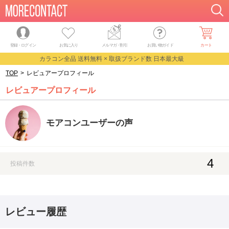
登録・ログイン
お気に入り
メルマガ
・
割引
お買い物ガイド
カート
カラコン全品 送料無料 × 取扱ブランド数 日本最大級
TOP
>
レビュアープロフィール
レビュアープロフィール
モアコンユーザーの声
4
投稿件数
レビュー履歴