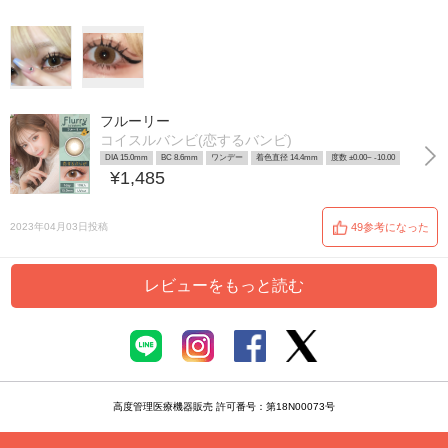
フルーリー
コイスルバンビ(恋するバンビ)
DIA 15.0mm
BC 8.6mm
ワンデー
着色直径 14.4mm
度数 ±0.00~ -10.00
¥1,485
2023年04月03日投稿
49参考になった
レビューをもっと読む
高度管理医療機器販売 許可番号：第18N00073号