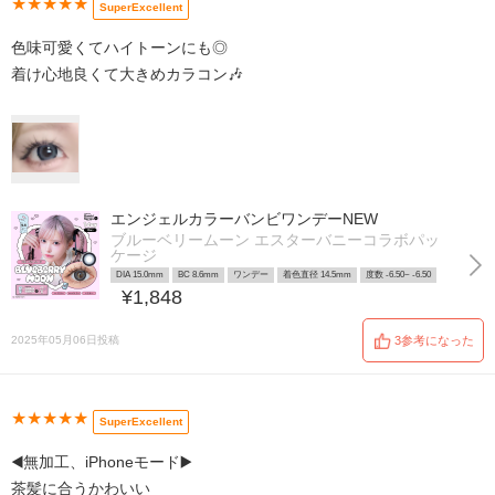
★★★★★
SuperExcellent
色味可愛くてハイトーンにも◎
着け心地良くて大きめカラコン🎶
エンジェルカラーバンビワンデーNEW
ブルーベリームーン エスターバニーコラボパッ
ケージ
DIA 15.0mm
BC 8.6mm
ワンデー
着色直径 14.5mm
度数 -6.50~ -6.50
¥1,848
2025年05月06日投稿
3参考になった
★★★★★
SuperExcellent
◀️無加工、iPhoneモード▶️
茶髪に合うかわいい