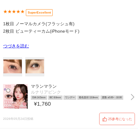
★★★★★
SuperExcellent
1枚目 ノーマルカメラ(フラッシュ有)
2枚目 ビューティーカム(iPhoneモード)
つづきを読む
マランマラン
ルナリアピンク
DIA 14.5mm
BC 8.6mm
ワンデー
着色直径 13.8mm
度数 ±0.00~ -10.00
¥1,760
2026年05月24日投稿
25参考になった