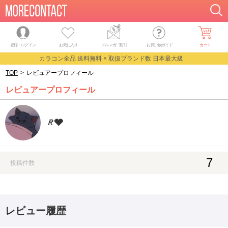
登録・ログイン
お気に入り
メルマガ
・
割引
お買い物ガイド
カート
カラコン全品 送料無料 × 取扱ブランド数 日本最大級
TOP
>
レビュアープロフィール
レビュアープロフィール
𝑅🩶
7
投稿件数
レビュー履歴