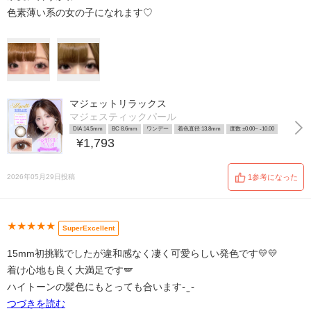
色素薄い系の女の子になれます♡
マジェットリラックス
マジェスティックパール
DIA 14.5mm
BC 8.6mm
ワンデー
着色直径 13.8mm
度数 ±0.00~ -10.00
¥1,793
2026年05月29日投稿
1参考になった
★★★★★
SuperExcellent
15mm初挑戦でしたが違和感なく凄く可愛らしい発色です💛💛
着け心地も良く大満足です🪽
ハイトーンの髪色にもとっても合います֊ ̫ ֊
つづきを読む