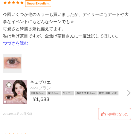
★★★★★
SuperExcellent
今回いくつか他のカラーも買いましたが、デイリーにもデートや大
事なイベントにもどんなシーンでも☺️
可愛さと綺麗さ兼ね備えてます。
私は焦げ茶目ですが、全焦げ茶目さんに一度は試してほしい。
つづきを読む
キュプリエ
べべブラン
DIA 14.5mm
BC 8.6mm
ワンデー
着色直径 13.7mm
度数 ±0.00~ -8.00
¥1,683
2024年11月20日投稿
6参考になった