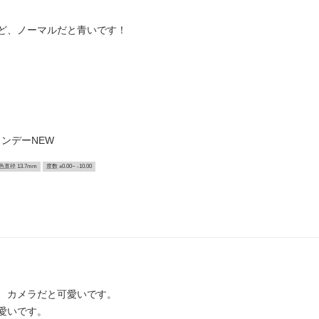
ど、ノーマルだと青いです！
ンデーNEW
色直径 13.7mm
度数 ±0.00~ -10.00
、カメラだと可愛いです。
愛いです。