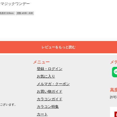
ーマジックワンデー
色直径 13.9mm
度数 ±0.00~ -8.00
レビューをもっと読む
メニュー
メ
登録・ログイン
お気に入り
メルマガ・クーポン
高
お買い物ガイド
許可
カラコンガイド
ございます。
カラコン特集
カート