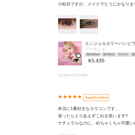
小粒目ですが、メイクでとうにかなりま
エンジェルカラーバンビワ
アーモンド
DIA 14.4mm
BC 8.5mm
ワンデー
着
¥3,435
2024年01月25日投稿
★★★★★
SuperExcellent
本当に1番好きなカラコンです。
迷ったらとりあえずこれを使います!!
ナチュラルなのに、めちゃくちゃ可愛い