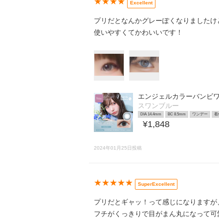
★★★★
Excellent
プリだとなんかグレーぽくなりましたけ
使いやすくてかわいいです！
エンジェルカラーバンビワ
スワンブルー
DIA 14.4mm
BC 8.5mm
ワンデー
着
¥1,848
2024年01月25日投稿
★★★★★
SuperExcellent
プリだとギャッ！って感じになりますが
フチがくっきりで目がまん丸になって可