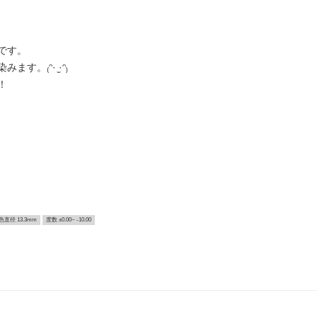
です。
。₍ᵔ· ̫·ᵔ₎
！
色直径 13.3mm
度数 ±0.00~ -10.00