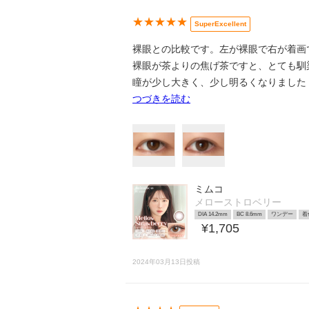
★★★★★
SuperExcellent
裸眼との比較です。左が裸眼で右が着画
裸眼が茶よりの焦げ茶ですと、とても馴染みます
瞳が少し大きく、少し明るくなりました
つづきを読む
ミムコ
メローストロベリー
DIA 14.2mm
BC 8.6mm
ワンデー
着
¥1,705
2024年03月13日投稿