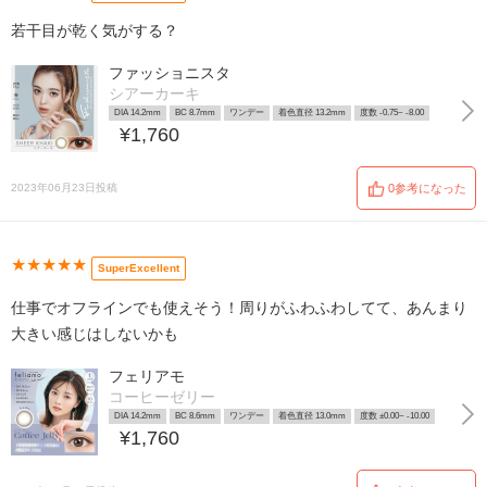
若干目が乾く気がする？
ファッショニスタ
シアーカーキ
DIA 14.2mm
BC 8.7mm
ワンデー
着色直径 13.2mm
度数 -0.75~ -8.00
¥1,760
2023年06月23日投稿
0参考になった
★★★★★
SuperExcellent
仕事でオフラインでも使えそう！周りがふわふわしてて、あんまり
大きい感じはしないかも
フェリアモ
コーヒーゼリー
DIA 14.2mm
BC 8.6mm
ワンデー
着色直径 13.0mm
度数 ±0.00~ -10.00
¥1,760