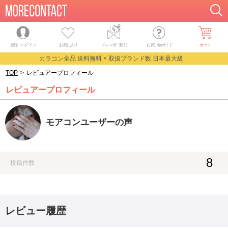
登録・ログイン
お気に入り
メルマガ
・
割引
お買い物ガイド
カート
カラコン全品 送料無料 × 取扱ブランド数 日本最大級
TOP
>
レビュアープロフィール
レビュアープロフィール
モアコンユーザーの声
8
投稿件数
レビュー履歴