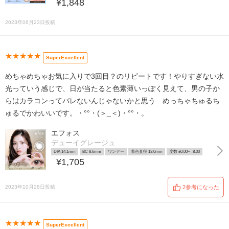
¥1,848
2023年06月23日投稿
★★★★★
SuperExcellent
めちゃめちゃお気に入りで3回目？のリピートです！やりすぎない水
光っていう感じで、日が当たると色素薄いっぽく見えて、男の子か
らはカラコンってバレないんじゃないかと思う めっちゃちゅるち
ゅるでかわいいです。・°°・(＞_＜)・°°・。
エフォス
デューイグレージュ
DIA 14.1mm
BC 8.6mm
ワンデー
着色直径 13.0mm
度数 ±0.00~ -8.00
¥1,705
2023年10月28日投稿
2参考になった
★★★★★
SuperExcellent