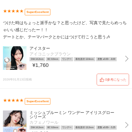
★★★★★
SuperExcellent
つけた時はちょっと派手かな？と思ったけど、写真で見たらめっち
ゃいい感じだったー！！
デートとか、テーマパークとかにはつけて行こうと思う🎶
アイスター
アイコニックブラウン
DIA 14.2mm
BC 8.6mm
ワンデー
着色直径 13.6mm
度数 ±0.00~ -8.00
¥1,760
2026年01月13日投稿
0参考になった
★★★★★
SuperExcellent
ミッシュブルーミン ワンデー アイリスグロー
シリーズ
カフェノワール
DIA 14.2mm
BC 8.6mm
ワンデー
着色直径 13.2mm
度数 ±0.00~ -5.25