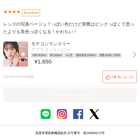
★★★★
Excellent
レンズの写真ベージュ？っぽい色だけど実際はピンクっぽくて思っ
たよりも茶色っぽくなる！かわちい！
モテコンマンスリー
アプリコットハニー
DIA 14.2mm
BC 8.6mm
1ヶ月
着色直径 13.6mm
度数 ±0.00~ -10.00
¥1,650
2023年04月20日投稿
5参考になった
レビューをもっと読む
高度管理医療機器販売 許可番号：第18N00073号