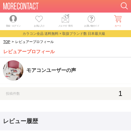
登録・ログイン
お気に入り
メルマガ
・
割引
お買い物ガイド
カート
カラコン全品 送料無料 × 取扱ブランド数 日本最大級
TOP
>
レビュアープロフィール
レビュアープロフィール
モアコンユーザーの声
1
投稿件数
レビュー履歴