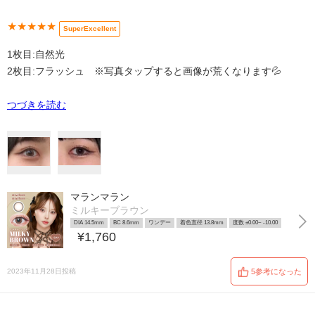
★★★★★
SuperExcellent
1枚目:自然光
2枚目:フラッシュ ※写真タップすると画像が荒くなります💦
つづきを読む
マランマラン
ミルキーブラウン
DIA 14.5mm
BC 8.6mm
ワンデー
着色直径 13.8mm
度数 ±0.00~ -10.00
¥1,760
2023年11月28日投稿
5参考になった