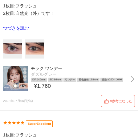
1枚目:フラッシュ
2枚目:自然光（外）です！
つづきを読む
モラク ワンデー
ダズルグレー
DIA 14.2mm
BC 8.6mm
ワンデー
着色直径 12.8mm
度数 ±0.00~ -10.00
¥1,760
2023年07月06日投稿
8参考になった
★★★★★
SuperExcellent
1枚目:フラッシュ