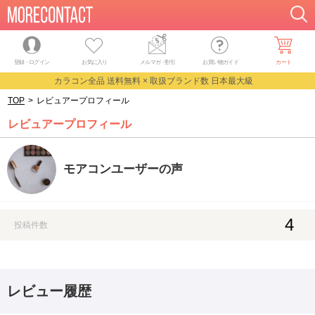
登録・ログイン
お気に入り
メルマガ
・
割引
お買い物ガイド
カート
カラコン全品 送料無料 × 取扱ブランド数 日本最大級
TOP
>
レビュアープロフィール
レビュアープロフィール
モアコンユーザーの声
4
投稿件数
レビュー履歴