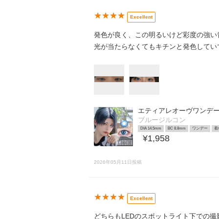
★★★★
Excellent
発色が良く、この明るいけど彩度の強い
光が当たらなくてもキチンと発色してい
エティアレオーヴワンデ
ブルージルコン
DIA 14.5mm
BC 8.8mm
ワンデー
着
¥1,958
2026年05月11日投稿
★★★★
Excellent
どちらもLEDのスポットライト下での撮