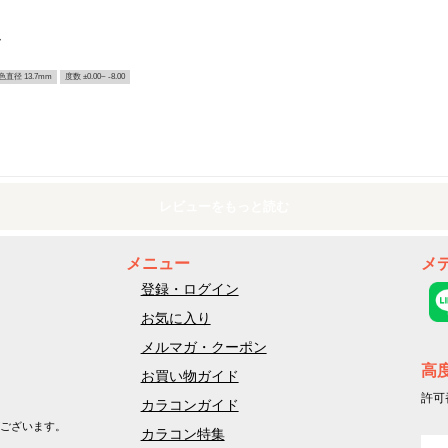
ー
色直径 13.7mm
度数 ±0.00~ -8.00
レビューをもっと読む
メニュー
メ
登録・ログイン
お気に入り
メルマガ・クーポン
高
お買い物ガイド
許可
カラコンガイド
ございます。
カラコン特集