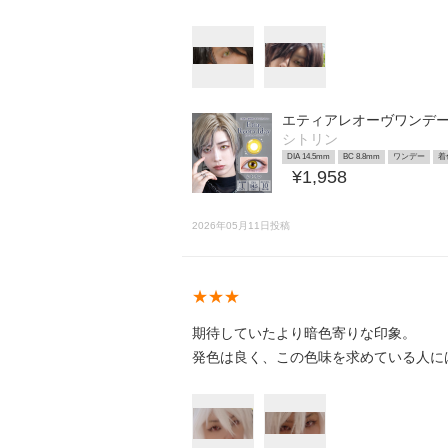
エティアレオーヴワンデ
シトリン
DIA 14.5mm
BC 8.8mm
ワンデー
着
¥1,958
2026年05月11日投稿
★★★
期待していたより暗色寄りな印象。
発色は良く、この色味を求めている人に