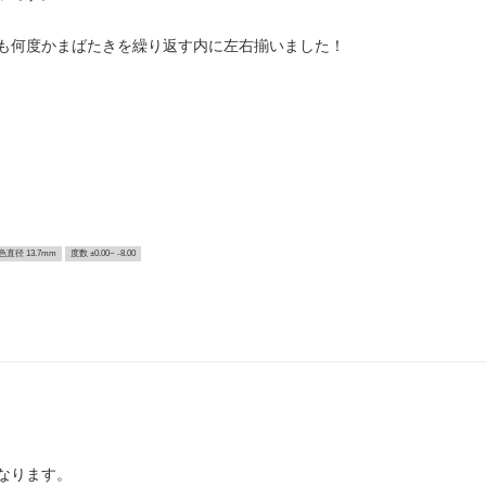
も何度かまばたきを繰り返す内に左右揃いました！
色直径 13.7mm
度数 ±0.00~ -8.00
なります。