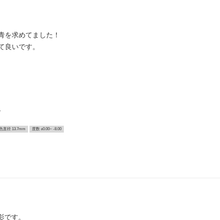
青を求めてました！
て良いです。
ー
色直径 13.7mm
度数 ±0.00~ -8.00
影です。