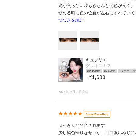
光が入らない時もきちんと発色が良く、
嵌める時に色の位置が左右にずれていて
つづきを読む
キュプリエ
グリオニキス
DIA 14.5mm
BC 8.7mm
ワンデー
着
¥1,683
2026年05月11日投稿
★★★★★
SuperExcellent
はっきりと発色されます。
少し褐色寄りなせいか、目力強い感じに